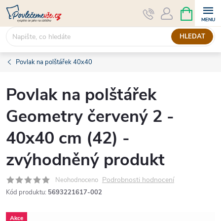
Přejít
NÁKUPNÍ
KOŠÍK
na
obsah
HLEDAT
Povlak na polštářek 40x40
Povlak na polštářek
Geometry červený 2 -
40x40 cm (42) -
zvýhodněný produkt
Podrobnosti hodnocení
Neohodnoceno
Kód produktu:
5693221617-002
Akce