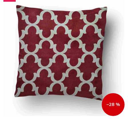
–28 %