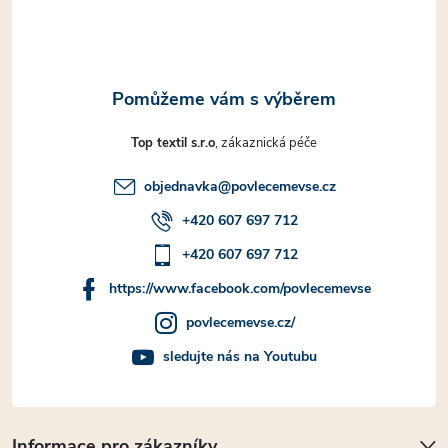
í
Top textil s.r.o
objednavka
@
povlecemevse.cz
+420 607 697 712
+420 607 697 712
https://www.facebook.com/povlecemevse
povlecemevse.cz/
sledujte nás na Youtubu
Informace pro zákazníky