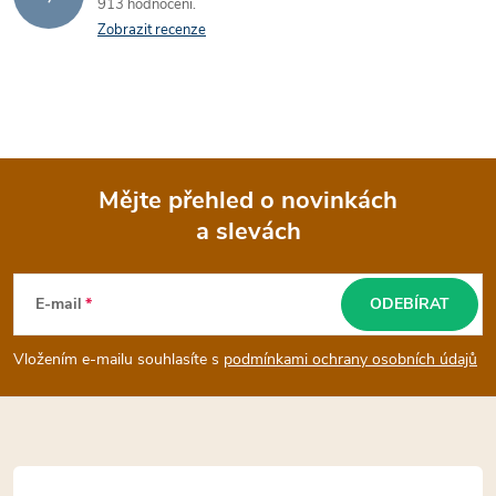
913 hodnocení
Zobrazit recenze
Mějte přehled o novinkách
a slevách
Z
á
E-mail
ODEBÍRAT
p
Vložením e-mailu souhlasíte s
podmínkami ochrany osobních údajů
a
t