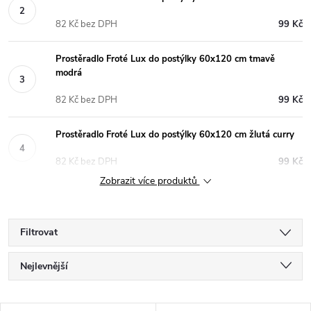
82 Kč bez DPH
99 Kč
Prostěradlo Froté Lux do postýlky 60x120 cm tmavě
modrá
82 Kč bez DPH
99 Kč
Prostěradlo Froté Lux do postýlky 60x120 cm žlutá curry
82 Kč bez DPH
99 Kč
Zobrazit více produktů
Filtrovat
Ř
Nejlevnější
a
Doporučujeme