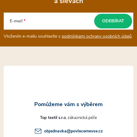
a slevách
Z
v
k
á
E-mail
ODEBÍRAT
y
p
Vložením e-mailu souhlasíte s
podmínkami ochrany osobních údajů
v
a
ý
t
p
i
í
s
u
Top textil s.r.o
objednavka
@
povlecemevse.cz