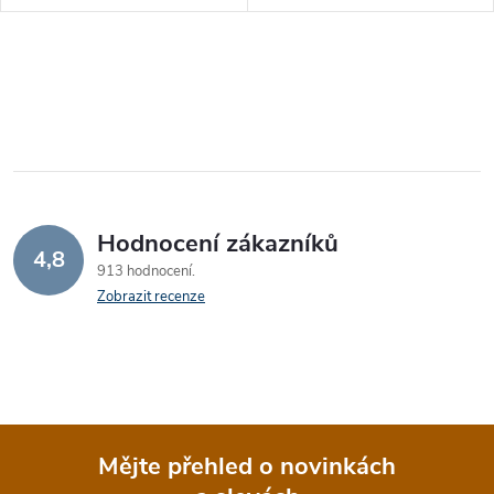
O
v
l
á
Hodnocení zákazníků
d
4,8
913 hodnocení
a
Zobrazit recenze
c
í
p
Mějte přehled o novinkách
r