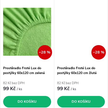
u
k
k
t
t
ů
ů
–28 %
–28 %
Prostěradlo Froté Lux do
Prostěradlo Froté Lux do
postýlky 60x120 cm zelená
postýlky 60x120 cm žlutá
curry
82 Kč bez DPH
82 Kč bez DPH
99 Kč
99 Kč
/ ks
/ ks
DO KOŠÍKU
DO KOŠÍKU