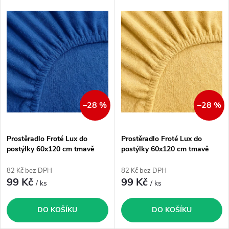
V
Nejdražší
z
ý
Nejprodávanější
e
p
Abecedně
n
i
í
s
–28 %
–28 %
p
p
Prostěradlo Froté Lux do
Prostěradlo Froté Lux do
r
postýlky 60x120 cm tmavě
postýlky 60x120 cm tmavě
r
modrá
žlutá
o
82 Kč bez DPH
82 Kč bez DPH
o
99 Kč
99 Kč
/ ks
/ ks
d
d
DO KOŠÍKU
DO KOŠÍKU
u