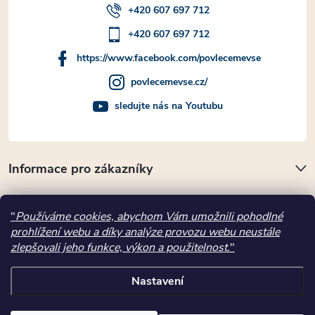
+420 607 697 712
+420 607 697 712
https://www.facebook.com/povlecemevse
povlecemevse.cz/
sledujte nás na Youtubu
Informace pro zákazníky
Přijímáme online platby
"
Používáme cookies, abychom Vám umožnili pohodlné
prohlížení webu a díky analýze provozu webu neustále
Kde nás najdete
zlepšovali jeho funkce, výkon a použitelnost.
"
Nastavení
Copyright 2026
povlecemevse.cz
. Všechna práva vyhrazena.