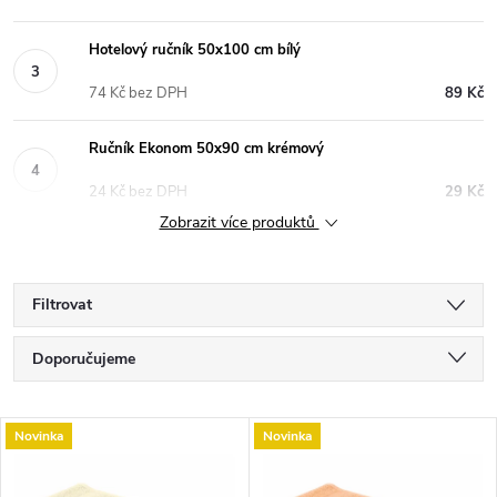
Hotelový ručník 50x100 cm bílý
74 Kč bez DPH
89 Kč
Ručník Ekonom 50x90 cm krémový
24 Kč bez DPH
29 Kč
Zobrazit více produktů
Filtrovat
Ř
Doporučujeme
a
Nejlevnější
V
Novinka
Novinka
Nejdražší
z
Nejprodávanější