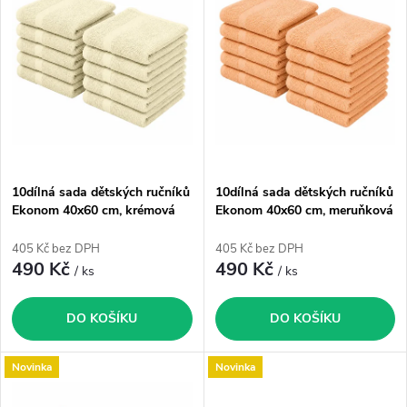
ý
e
p
Abecedně
n
i
í
s
p
p
10dílná sada dětských ručníků
10dílná sada dětských ručníků
r
Ekonom 40x60 cm, krémová
Ekonom 40x60 cm, meruňková
r
o
405 Kč bez DPH
405 Kč bez DPH
o
490 Kč
490 Kč
/ ks
/ ks
d
d
DO KOŠÍKU
DO KOŠÍKU
u
u
Novinka
Novinka
k