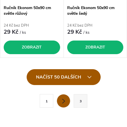
Ručník Ekonom 50x90 cm
Ručník Ekonom 50x90 cm
světle růžový
světle šedý
24 Kč bez DPH
24 Kč bez DPH
29 Kč
29 Kč
/ ks
/ ks
ZOBRAZIT
ZOBRAZIT
O
NAČÍST 50 DALŠÍCH
v
l
S
1
3
t
á
r
d
á