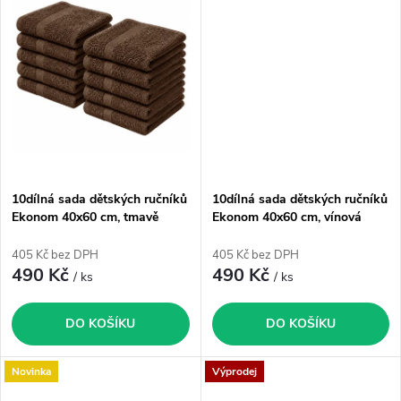
k
t
t
ů
ů
10dílná sada dětských ručníků
10dílná sada dětských ručníků
Ekonom 40x60 cm, tmavě
Ekonom 40x60 cm, vínová
hnědá
405 Kč bez DPH
405 Kč bez DPH
490 Kč
490 Kč
/ ks
/ ks
DO KOŠÍKU
DO KOŠÍKU
Novinka
Výprodej