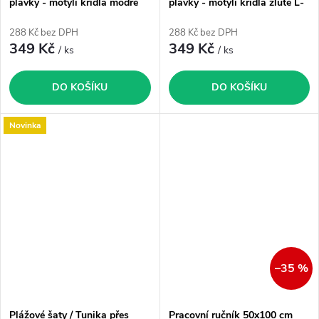
plavky - motýlí křídla modré
plavky - motýlí křídla žluté L-
XS-M
XL
288 Kč bez DPH
288 Kč bez DPH
349 Kč
349 Kč
/ ks
/ ks
DO KOŠÍKU
DO KOŠÍKU
Novinka
–35 %
Plážové šaty / Tunika přes
Pracovní ručník 50x100 cm