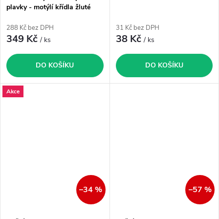
plavky - motýlí křídla žluté
XS-M
288 Kč bez DPH
31 Kč bez DPH
349 Kč
38 Kč
/ ks
/ ks
DO KOŠÍKU
DO KOŠÍKU
Akce
–34 %
–57 %