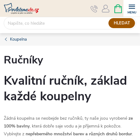
Přejít
NÁKUPNÍ
KOŠÍK
na
obsah
HLEDAT
Koupelna
Ručníky
Kvalitní ručník, základ
každé koupelny
Žádná koupelna se neobejde bez ručníků, ty naše jsou vyrobené
ze
100% bavlny
, která dobře saje vodu a je příjemná k pokožce.
Vybírejte z
nepřeberného množství barev a různých druhů bordur
.