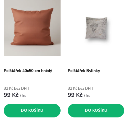
z
ý
Nejprodávanější
e
p
Abecedně
n
i
í
s
p
p
Polštářek 40x50 cm hnědý
Polštářek Bylinky
r
r
o
82 Kč bez DPH
82 Kč bez DPH
o
99 Kč
99 Kč
/ ks
/ ks
d
d
DO KOŠÍKU
DO KOŠÍKU
u
u