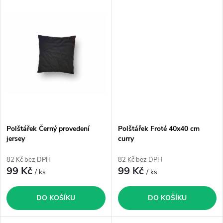
k
k
t
t
ů
ů
Polštářek Černý provedení
Polštářek Froté 40x40 cm
jersey
curry
82 Kč bez DPH
82 Kč bez DPH
99 Kč
99 Kč
/ ks
/ ks
DO KOŠÍKU
DO KOŠÍKU