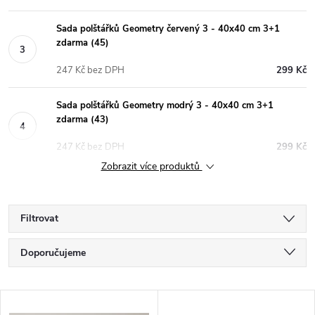
Sada polštářků Geometry červený 3 - 40x40 cm 3+1
zdarma (45)
247 Kč bez DPH
299 Kč
Sada polštářků Geometry modrý 3 - 40x40 cm 3+1
zdarma (43)
247 Kč bez DPH
299 Kč
Zobrazit více produktů
Filtrovat
Ř
Doporučujeme
a
Nejlevnější
V
Nejdražší