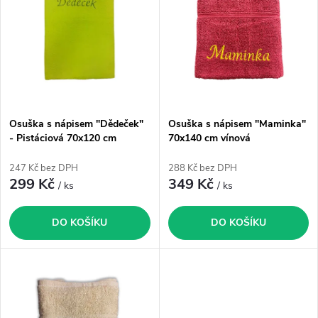
p
n
i
í
s
p
p
Osuška s nápisem "Dědeček"
Osuška s nápisem "Maminka"
r
- Pistáciová 70x120 cm
70x140 cm vínová
r
o
247 Kč bez DPH
288 Kč bez DPH
o
299 Kč
349 Kč
/ ks
/ ks
d
d
DO KOŠÍKU
DO KOŠÍKU
u
u
k
k
t