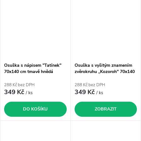
Osuška s nápisem "Tatínek"
Osuška s vyšitým znamením
70x140 cm tmavě hnědá
zvěrokruhu „Kozoroh" 70x140
cm
288 Kč bez DPH
288 Kč bez DPH
349 Kč
349 Kč
/ ks
/ ks
DO KOŠÍKU
ZOBRAZIT