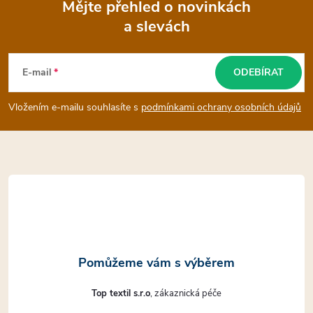
Mějte přehled o novinkách
r
a slevách
Z
v
k
á
E-mail
ODEBÍRAT
y
p
Vložením e-mailu souhlasíte s
podmínkami ochrany osobních údajů
v
a
ý
t
p
i
í
s
u
Top textil s.r.o