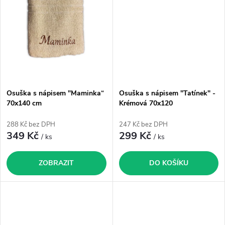
t
ů
ů
Osuška s nápisem "Maminka“
Osuška s nápisem "Tatínek" -
70x140 cm
Krémová 70x120
288 Kč bez DPH
247 Kč bez DPH
349 Kč
299 Kč
/ ks
/ ks
ZOBRAZIT
DO KOŠÍKU