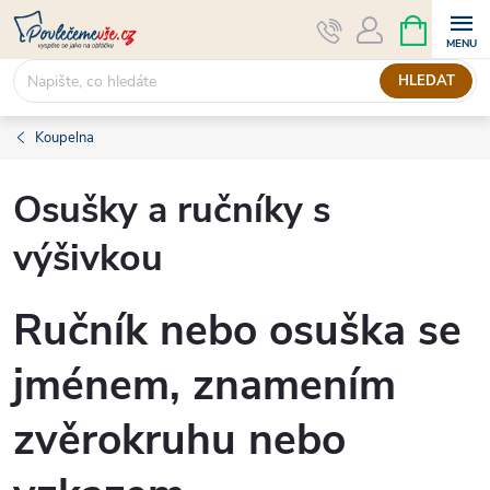
Přejít
NÁKUPNÍ
KOŠÍK
na
obsah
HLEDAT
Koupelna
Osušky a ručníky s
výšivkou
Ručník
nebo osuška se
jménem, znamením
zvěrokruhu nebo