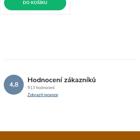
DO KOŠÍKU
O
v
l
á
Hodnocení zákazníků
d
4,8
913 hodnocení
a
Zobrazit recenze
c
í
p