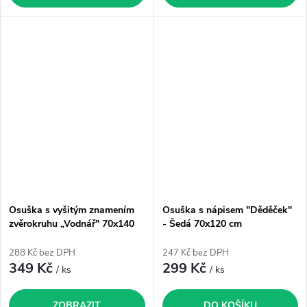
Osuška s vyšitým znamením
Osuška s nápisem "Děděček"
zvěrokruhu „Vodnář" 70x140
- Šedá 70x120 cm
cm
288 Kč bez DPH
247 Kč bez DPH
349 Kč
299 Kč
/ ks
/ ks
ZOBRAZIT
DO KOŠÍKU