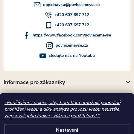
objednavka
@
povlecemevse.cz
+420 607 697 712
+420 607 697 712
https://www.facebook.com/povlecemevse
povlecemevse.cz/
sledujte nás na Youtubu
Informace pro zákazníky
Přijímáme online platby
"
Používáme cookies, abychom Vám umožnili pohodlné
prohlížení webu a díky analýze provozu webu neustále
Kde nás najdete
zlepšovali jeho funkce, výkon a použitelnost.
"
Nastavení