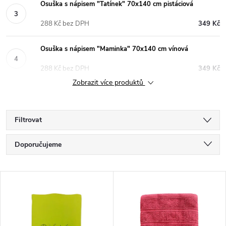
Osuška s nápisem "Tatínek" 70x140 cm pistáciová
288 Kč bez DPH
349 Kč
Osuška s nápisem "Maminka" 70x140 cm vínová
288 Kč bez DPH
349 Kč
Zobrazit více produktů
Filtrovat
Ř
Doporučujeme
a
Nejlevnější
V
Nejdražší
z
ý
Nejprodávanější
e
Abecedně