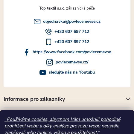
Top textil s.r.o
objednavka
@
povlecemevse.cz
+420 607 697 712
+420 607 697 712
https://www.facebook.com/povlecemevse
povlecemevse.cz/
sledujte nás na Youtubu
Informace pro zákazníky
Přijímáme online platby
"
Používáme cookies, abychom Vám umožnili pohodlné
prohlížení webu a díky analýze provozu webu neustále
Kde nás najdete
zlepšovali jeho funkce, výkon a použitelnost.
"