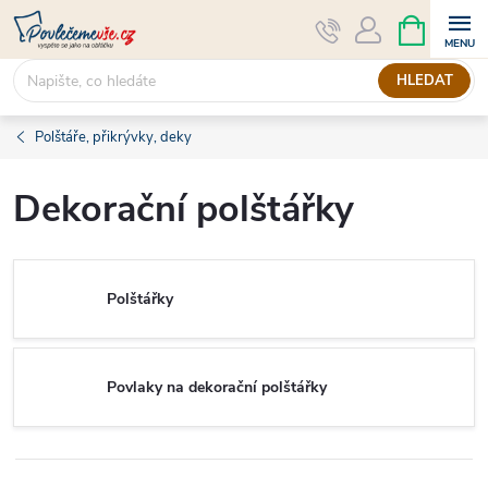
Přejít
NÁKUPNÍ
KOŠÍK
na
obsah
HLEDAT
Polštáře, přikrývky, deky
Dekorační polštářky
Polštářky
Povlaky na dekorační polštářky