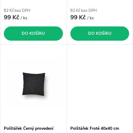
r
o
82 Kč bez DPH
82 Kč bez DPH
o
99 Kč
99 Kč
/ ks
/ ks
d
d
DO KOŠÍKU
DO KOŠÍKU
u
u
k
k
t
t
ů
ů
Polštářek Černý provedení
Polštářek Froté 40x40 cm