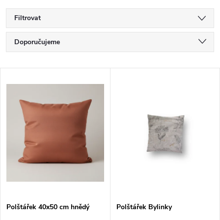
Filtrovat
Ř
Doporučujeme
a
Nejlevnější
V
Nejdražší
z
ý
Nejprodávanější
e
p
Abecedně
n
i
í
s
p
p
Polštářek 40x50 cm hnědý
Polštářek Bylinky
r