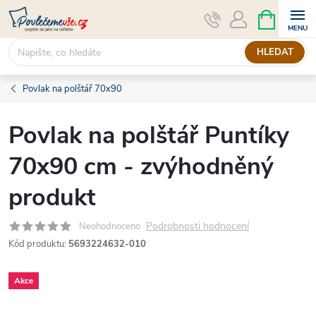
Přejít
NÁKUPNÍ
KOŠÍK
na
obsah
HLEDAT
Povlak na polštář 70x90
Povlak na polštář Puntíky
70x90 cm - zvýhodněný
produkt
Podrobnosti hodnocení
Neohodnoceno
Kód produktu:
5693224632-010
Akce