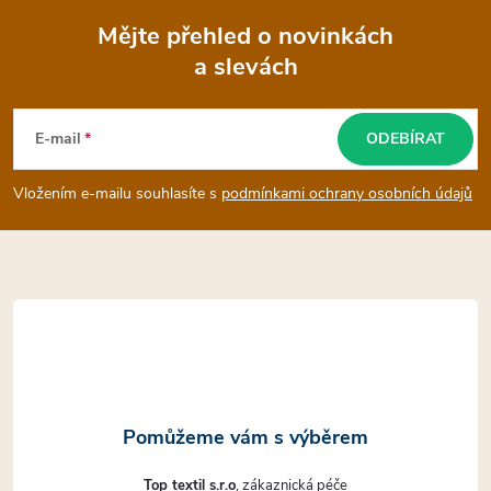
Mějte přehled o novinkách
a slevách
Z
á
E-mail
ODEBÍRAT
p
Vložením e-mailu souhlasíte s
podmínkami ochrany osobních údajů
a
t
í
Top textil s.r.o