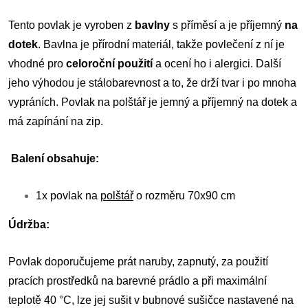
Tento povlak je vyroben z
bavlny
s příměsí a je příjemný
na
dotek
. Bavlna je přírodní materiál, takže povlečení z ní je
vhodné pro
celoroční použití
a ocení ho i alergici. Další
jeho výhodou je stálobarevnost a to, že drží tvar i po mnoha
vypráních. Povlak na polštář je jemný a příjemný na dotek a
má zapínání na zip.
Balení obsahuje:
1x povlak na
polštář
o rozměru 70x90 cm
Údržba:
Povlak doporučujeme prát naruby, zapnutý, za použití
pracích prostředků na barevné prádlo a při maximální
teplotě 40 °C, lze jej sušit v bubnové sušičce nastavené na