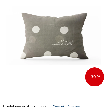
–30 %
Doplňkový povlak na polštář.
Detailní informace