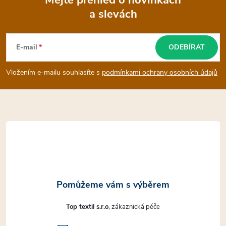
Mějte přehled o novinkách
a slevách
Z
á
E-mail
ODEBÍRAT
p
Vložením e-mailu souhlasíte s
podmínkami ochrany osobních údajů
a
t
í
Top textil s.r.o