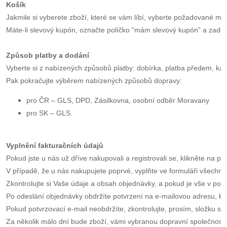
Košík
Jakmile si vyberete zboží, které se vám líbí, vyberte požadované mn
Máte-li slevový kupón, označte políčko “mám slevový kupón” a zade
Způsob platby a dodání
Vyberte si z nabízených způsobů platby: dobírka, platba předem, kart
Pak pokračujte výběrem nabízených způsobů dopravy:
pro ČR – GLS, DPD, Zásilkovna, osobní odběr Moravany
pro SK – GLS.
Vyplnění fakturačních údajů
Pokud jste u nás už dříve nakupovali a registrovali se, klikněte na 
V případě, že u nás nakupujete poprvé, vyplňte ve formuláři všechny
Zkontrolujte si Vaše údaje a obsah objednávky, a pokud je vše v pořá
Po odeslání objednávky obdržíte potvrzení na e-mailovou adresu, kte
Pokud potvrzovací e-mail neobdržíte, zkontrolujte, prosím, složku s
Za několik málo dní bude zboží, vámi vybranou dopravní společností