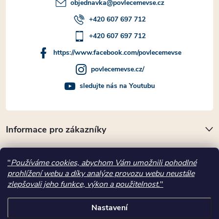
objednavka
@
povlecemevse.cz
+420 607 697 712
+420 607 697 712
https://www.facebook.com/povlecemevse
povlecemevse.cz/
sledujte nás na Youtubu
Informace pro zákazníky
Přijímáme online platby
"
Používáme cookies, abychom Vám umožnili pohodlné
prohlížení webu a díky analýze provozu webu neustále
Kde nás najdete
zlepšovali jeho funkce, výkon a použitelnost.
"
Nastavení