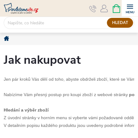
Přejít
NÁKUPNÍ
KOŠÍK
na
obsah
HLEDAT
Domů
Jak nakupovat
Jen pár kroků Vás dělí od toho, abyste obdrželi zboží, které se Vám l
Nabízíme Vám přesný postup pro koupi zboží z webové stránky 
pov
Hledání a výběr zboží
Z úvodní stránky v horním menu si vyberte vámi požadované oddělení
V detailním popisu každého produktu jsou uvedeny podrobné informa