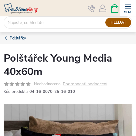
Přejít
NÁKUPNÍ
KOŠÍK
na
obsah
HLEDAT
Polštářky
Polštářek Young Media
40x60m
Podrobnosti hodnocení
Neohodnoceno
Kód produktu:
04-16-0070-25-16-010