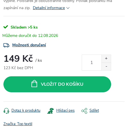
výplně.
Polštářek je oboustranně tištěný. Povlak polštářku má
zapínání na zip.
Detailní informace
Skladem
>5 ks
12.08.2026
Možnosti doručení
149 Kč
/ ks
123 Kč bez DPH
Měrná
cena:
VLOŽIT DO KOŠÍKU
Dotaz k produktu
Hlídací pes
Sdílet
Značka:
Top textil