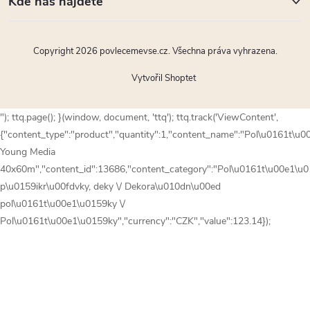
Kde nás najdete
Copyright 2026
povlecemevse.cz
. Všechna práva vyhrazena.
Vytvořil Shoptet
"); ttq.page(); }(window, document, 'ttq'); ttq.track('ViewContent',
{"content_type":"product","quantity":1,"content_name":"Pol\u0161t\u
Young Media
40x60m","content_id":13686,"content_category":"Pol\u0161t\u00e1\u0
p\u0159ikr\u00fdvky, deky \/ Dekora\u010dn\u00ed
pol\u0161t\u00e1\u0159ky \/
Pol\u0161t\u00e1\u0159ky","currency":"CZK","value":123.14});