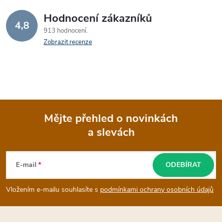
Hodnocení zákazníků
4,8
913 hodnocení
Zobrazit recenze
Mějte přehled o novinkách
a slevách
Z
á
E-mail
ODEBÍRAT
p
Vložením e-mailu souhlasíte s
podmínkami ochrany osobních údajů
a