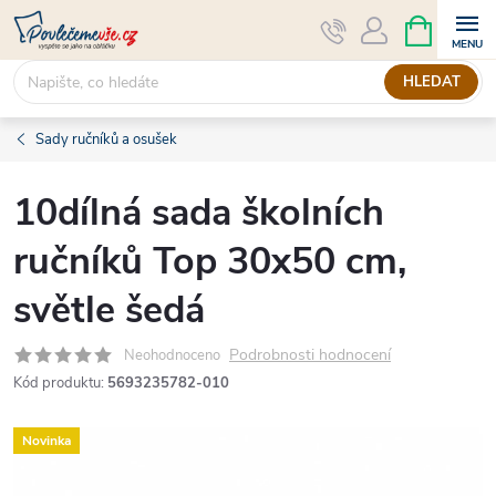
Přejít
NÁKUPNÍ
KOŠÍK
na
obsah
HLEDAT
Sady ručníků a osušek
10dílná sada školních
ručníků Top 30x50 cm,
světle šedá
Podrobnosti hodnocení
Neohodnoceno
Kód produktu:
5693235782-010
Novinka