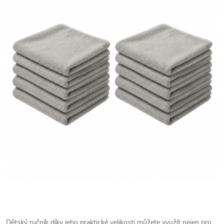
Dětský ručník díky jeho praktické velikosti můžete využít nejen pro