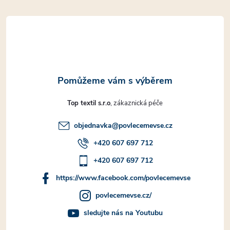
t
í
Top textil s.r.o
objednavka
@
povlecemevse.cz
+420 607 697 712
+420 607 697 712
https://www.facebook.com/povlecemevse
povlecemevse.cz/
sledujte nás na Youtubu