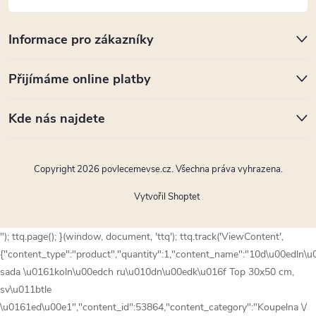
Informace pro zákazníky
Přijímáme online platby
Kde nás najdete
Copyright 2026
povlecemevse.cz
. Všechna práva vyhrazena.
Vytvořil Shoptet
"); ttq.page(); }(window, document, 'ttq'); ttq.track('ViewContent',
{"content_type":"product","quantity":1,"content_name":"10d\u00edln\u
sada \u0161koln\u00edch ru\u010dn\u00edk\u016f Top 30x50 cm,
sv\u011btle
\u0161ed\u00e1","content_id":53864,"content_category":"Koupelna \/