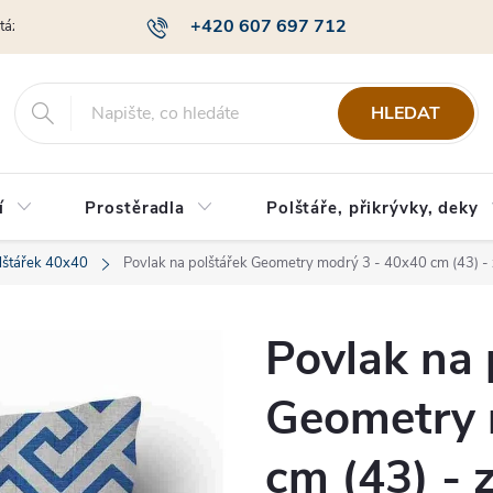
+420 607 697 712
otázky
Obchodní podmínky
Podmínky ochrany osobních údajů
HLEDAT
í
Prostěradla
Polštáře, přikrývky, deky
lštářek 40x40
Povlak na polštářek Geometry modrý 3 - 40x40 cm (43) 
Povlak na 
Geometry 
cm (43) -