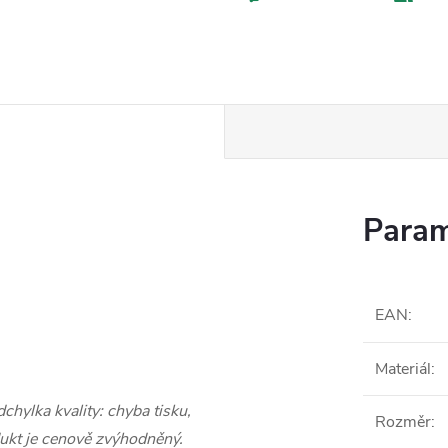
Param
EAN
:
Materiál
:
chylka kvality: chyba tisku,
Rozměr
:
odukt je cenově zvýhodněný.