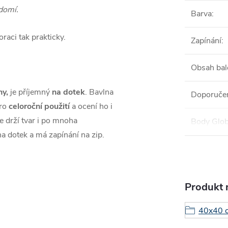
ědomí.
Barva
:
raci tak prakticky.
Zapínání
:
Obsah bal
y,
je příjemný
na dotek
. Bavlna
Doporučen
pro
celoroční použití
a ocení ho i
že drží tvar i po mnoha
Body Glob
na dotek a má zapínání na zip.
Produkt n
40x40 