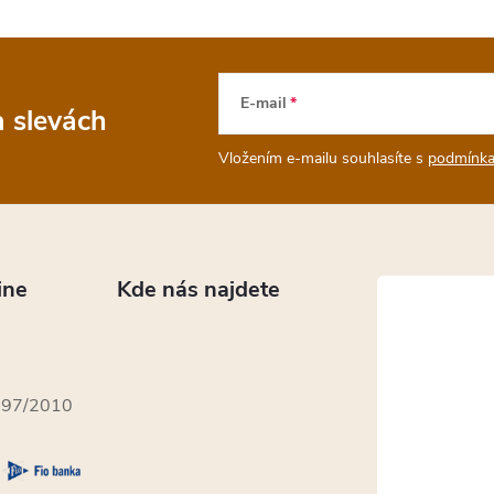
E-mail
a slevách
Vložením e-mailu souhlasíte s
podmínka
ine
Kde nás najdete
397/2010