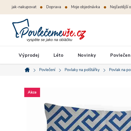
Přejít
jak-nakupovat
Doprava
Moje objednávka
Nejčastější 
na
obsah
Výprodej
Léto
Novinky
Povlečen
Povlečení
Povlaky na polštářky
Povlak na po
Domů
Akce