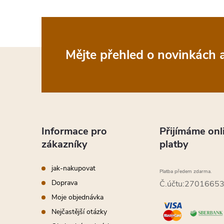
Z
Mějte přehled o novinkách
á
p
a
Informace pro
Přijímáme onl
zákazníky
platby
t
jak-nakupovat
Platba předem zdarma.
í
Doprava
Č.účtu:2701665
Moje objednávka
Nejčastější otázky