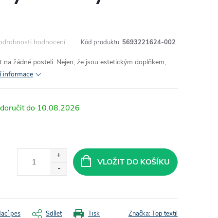
odrobnosti hodnocení
Kód produktu:
5693221624-002
 na žádné posteli. Nejen, že jsou estetickým doplňkem,
í informace
10.08.2026
VLOŽIT DO KOŠÍKU
dací pes
Sdílet
Tisk
Značka:
Top textil