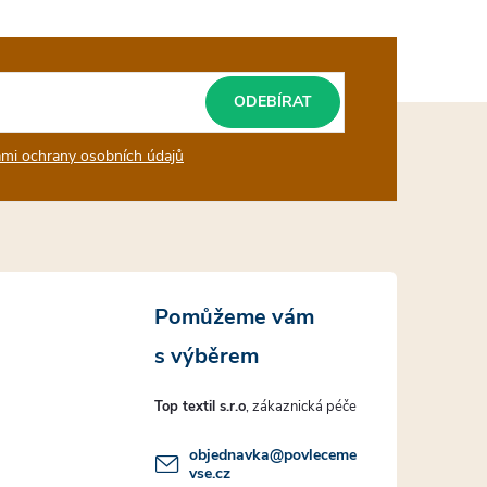
ODEBÍRAT
mi ochrany osobních údajů
Top textil s.r.o
objednavka
@
povleceme
vse.cz