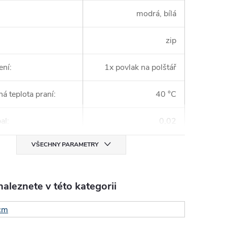
modrá, bílá
zip
ení
:
1x povlak na polštář
á teplota praní
:
40 °C
al
:
0,02
VŠECHNY PARAMETRY
aleznete v této kategorii
cm