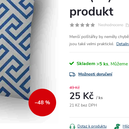
produkt
P
Neohodnoceno
Menší polštářky by neměly chybět
jsou také velmi praktické.
Detailn
Skladem
>5 ks
Možnosti doručení
49 Kč
25 Kč
/ ks
–48 %
21 Kč bez DPH
Měrná
cena:
Dotaz k produktu
Hlí