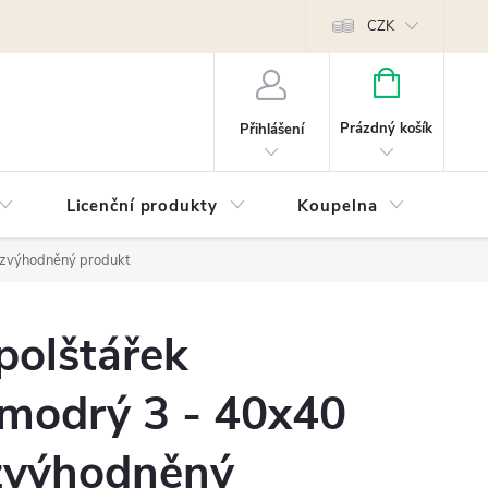
Reklamace
Kontakty
Píšeme pro vás blog!
Poptávky a B2B sp
CZK
NÁKUPNÍ
KOŠÍK
Prázdný košík
Přihlášení
Licenční produkty
Koupelna
Náb
- zvýhodněný produkt
polštářek
modrý 3 - 40x40
 zvýhodněný