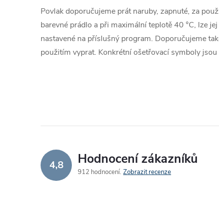
Povlak doporučujeme prát naruby, zapnuté, za použi
barevné prádlo a při maximální teplotě 40 °C, lze je
nastavené na příslušný program. Doporučujeme tak
použitím vyprat. Konkrétní ošetřovací symboly jso
Hodnocení zákazníků
4,8
912 hodnocení
Zobrazit recenze