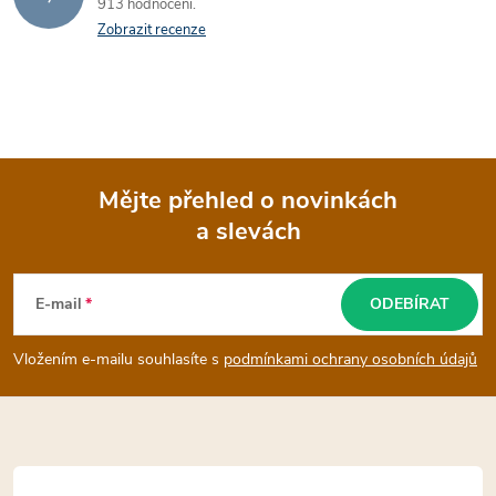
913 hodnocení
Zobrazit recenze
Mějte přehled o novinkách
a slevách
Z
á
E-mail
ODEBÍRAT
p
Vložením e-mailu souhlasíte s
podmínkami ochrany osobních údajů
a
t