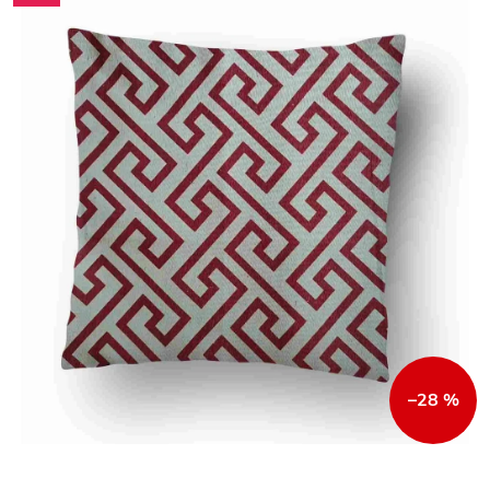
–28 %