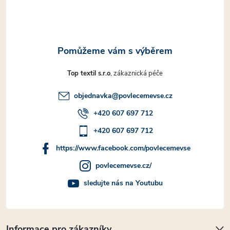
í
Top textil s.r.o
objednavka
@
povlecemevse.cz
+420 607 697 712
+420 607 697 712
https://www.facebook.com/povlecemevse
povlecemevse.cz/
sledujte nás na Youtubu
Informace pro zákazníky