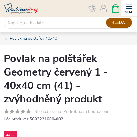
Přejít
NÁKUPNÍ
KOŠÍK
na
obsah
HLEDAT
Povlak na polštářek 40x40
Povlak na polštářek
Geometry červený 1 -
40x40 cm (41) -
zvýhodněný produkt
Podrobnosti hodnocení
Neohodnoceno
Kód produktu:
5693221600-002
Akce