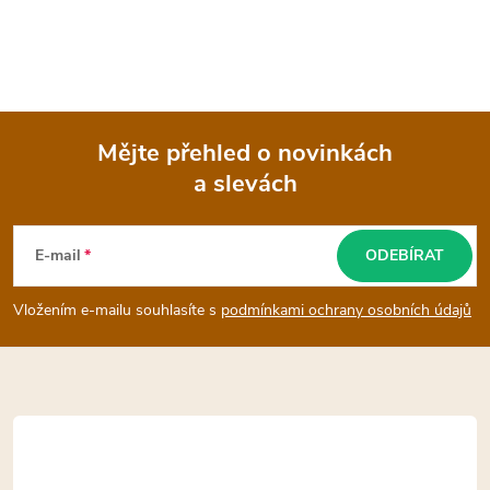
Mějte přehled o novinkách
a slevách
Z
á
E-mail
ODEBÍRAT
p
Vložením e-mailu souhlasíte s
podmínkami ochrany osobních údajů
a
t
í