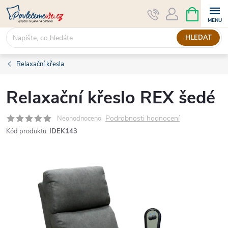
Přejít
NÁKUPNÍ
KOŠÍK
na
obsah
HLEDAT
Relaxační křesla
Relaxační křeslo REX šedé
Podrobnosti hodnocení
Neohodnoceno
Kód produktu:
IDEK143