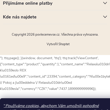
Přijímáme online platby
Kde nás najdete
Copyright 2026
povlecemevse.cz
. Všechna práva vyhrazena.
Vytvořil Shoptet
"); ttq.page(); }(window, document, 'ttq'); ttq.track('ViewContent',
{"content_type":"product","quantity":1,"content_name":"Relaxa\u010d
k\u0159eslo REX
\u0161ed\u00e9","content_id":23394,"content_category":"N\u00e1byte
\/ Pokoj a j\u00eddelna \/ Relaxa\u010dn\u00ed
k\u0159esla","currency":"CZK","value":7437.1899999999996});
"
Používáme cookies, abychom Vám umožnili pohodlné