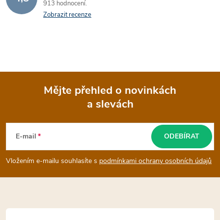
913 hodnocení
Zobrazit recenze
Mějte přehled o novinkách
a slevách
Z
á
E-mail
ODEBÍRAT
p
Vložením e-mailu souhlasíte s
podmínkami ochrany osobních údajů
a
t