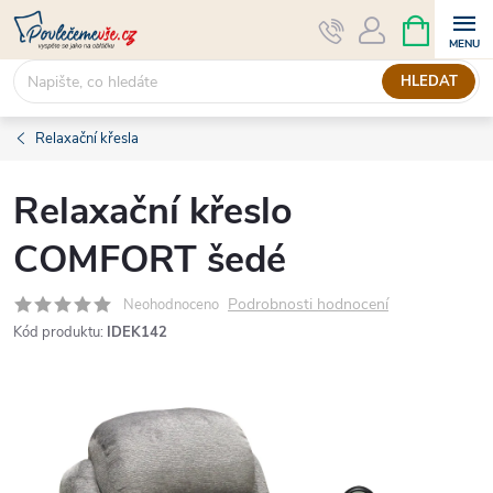
Přejít
NÁKUPNÍ
KOŠÍK
na
obsah
HLEDAT
Relaxační křesla
Relaxační křeslo
COMFORT šedé
Podrobnosti hodnocení
Neohodnoceno
Kód produktu:
IDEK142