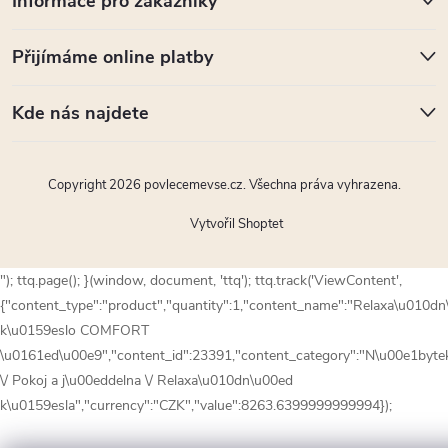
Informace pro zákazníky
Přijímáme online platby
Kde nás najdete
Copyright 2026
povlecemevse.cz
. Všechna práva vyhrazena.
Vytvořil Shoptet
"); ttq.page(); }(window, document, 'ttq'); ttq.track('ViewContent',
{"content_type":"product","quantity":1,"content_name":"Relaxa\u010d
k\u0159eslo COMFORT
\u0161ed\u00e9","content_id":23391,"content_category":"N\u00e1byte
\/ Pokoj a j\u00eddelna \/ Relaxa\u010dn\u00ed
k\u0159esla","currency":"CZK","value":8263.6399999999994});