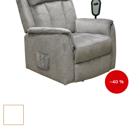
–40 %