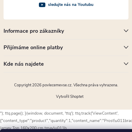
sledujte nás na Youtubu
Informace pro zákazníky
Přijímáme online platby
Kde nás najdete
Copyright 2026
povlecemevse.cz
. Všechna práva vyhrazena.
Vytvořil Shoptet
"); ttq.page(); }(window, document, 'ttq'); ttq.track('ViewContent',
{"content_type":"product","quantity":1,"content_name":"Prost\u011bra
Jersey Top 160x200 cm tmav\u011b