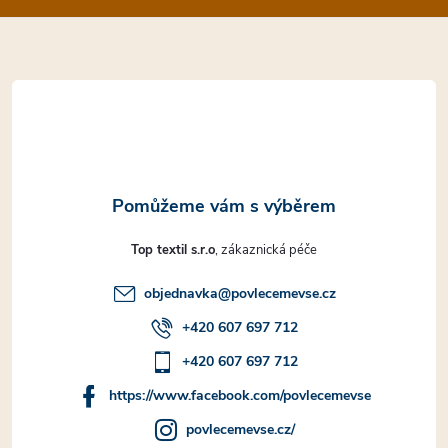
a
t
í
Top textil s.r.o
objednavka
@
povlecemevse.cz
+420 607 697 712
+420 607 697 712
https://www.facebook.com/povlecemevse
povlecemevse.cz/