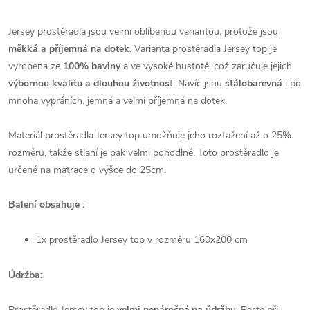
Jersey prostěradla jsou velmi oblíbenou variantou, protože jsou
měkká a příjemná na dotek
. Varianta prostěradla Jersey top je
vyrobena
ze
100% bavlny
a ve vysoké hustotě, což zaručuje jejich
výbornou kvalitu
a dlouhou životnos
t. Navíc jsou
stálobarevná
i po
mnoha vypráních,
jemná a velmi příjemná na dotek
.
Materiál prostěradla Jersey top umožňuje jeho roztažení až o 25%
rozměru, takže stlaní je pak velmi pohodlné. Toto prostěradlo je
určené na matrace o výšce do 25cm.
Balení obsahuje :
1x prostěradlo Jersey top v rozměru
160x200 cm
Údržba:
Prostěradlo Jersey top je
velmi nenáročné na údržbu
. Perte
při