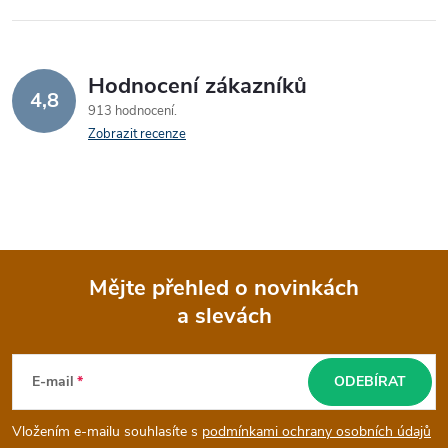
Hodnocení zákazníků
4,8
913 hodnocení
Zobrazit recenze
Mějte přehled o novinkách
a slevách
Z
á
E-mail
ODEBÍRAT
p
Vložením e-mailu souhlasíte s
podmínkami ochrany osobních údajů