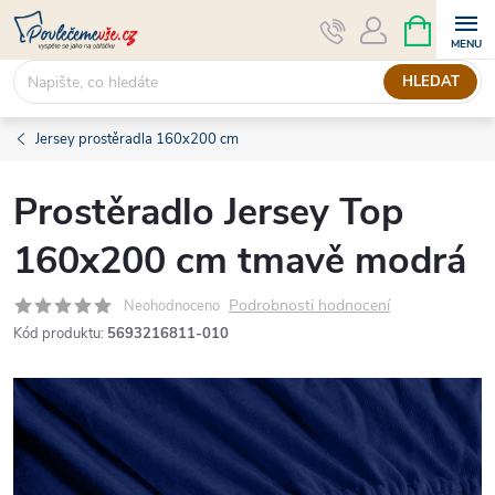
Přejít
NÁKUPNÍ
KOŠÍK
na
obsah
HLEDAT
Jersey prostěradla 160x200 cm
Prostěradlo Jersey Top
160x200 cm tmavě modrá
Podrobnosti hodnocení
Neohodnoceno
Kód produktu:
5693216811-010