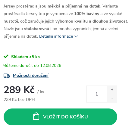
Jersey prostěradla jsou
měkká a příjemná na dotek
. Varianta
prostěradla Jersey top je vyrobena
ze
100% bavlny
a ve vysoké
hustotě, což zaručuje jejich
výbornou kvalitu
a dlouhou životnos
t.
Navíc jsou
stálobarevná
i po mnoha vypráních,
jemná a velmi
příjemná na dotek
.
Detailní informace
Skladem
>5 ks
12.08.2026
Možnosti doručení
289 Kč
/ ks
239 Kč bez DPH
Měrná
cena:
VLOŽIT DO KOŠÍKU