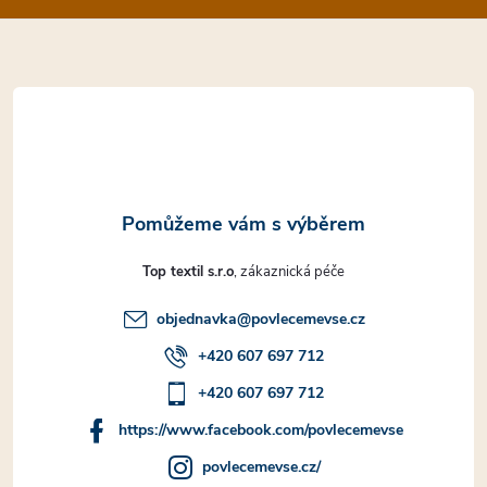
a
t
í
Top textil s.r.o
objednavka
@
povlecemevse.cz
+420 607 697 712
+420 607 697 712
https://www.facebook.com/povlecemevse
povlecemevse.cz/