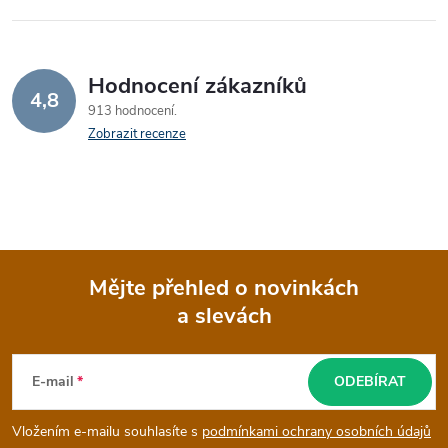
Hodnocení zákazníků
4,8
913 hodnocení
Zobrazit recenze
Mějte přehled o novinkách
a slevách
Z
á
E-mail
ODEBÍRAT
p
Vložením e-mailu souhlasíte s
podmínkami ochrany osobních údajů