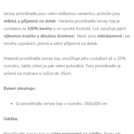
Jersey prostěradla jsou velmi oblíbenou variantou, protože jsou
měkká a příjemná na dotek
. Varianta prostěradla Jersey top je
vyrobena
ze
100% bavlny
a ve vysoké hustotě, což zaručuje jejich
výbornou kvalitu
a dlouhou životnos
t. Navíc jsou
stálobarevná
i po
mnoha vypráních,
jemná a velmi příjemná na dotek
.
Materiál prostěradla Jersey top umožňuje jeho roztažení až o 25%
rozměru, takže stlaní je pak velmi pohodlné. Toto prostěradlo je
určené na matrace o výšce do 25cm.
Balení obsahuje :
1x prostěradlo Jersey top v rozměru
160x200 cm
Údržba:
Prostěradlo Jersey top je
velmi nenáročné na údržbu
. Perte
při