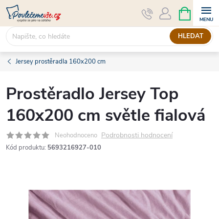
Přejít
NÁKUPNÍ
KOŠÍK
na
obsah
HLEDAT
Jersey prostěradla 160x200 cm
Prostěradlo Jersey Top
160x200 cm světle fialová
Podrobnosti hodnocení
Neohodnoceno
Kód produktu:
5693216927-010