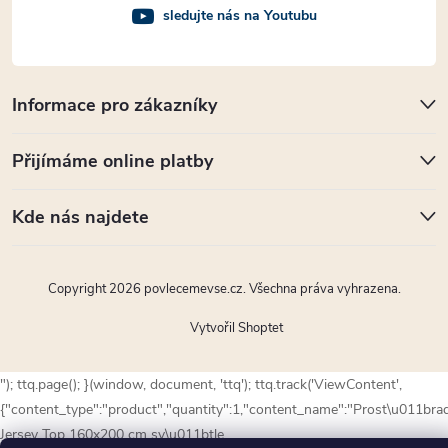
sledujte nás na Youtubu
Informace pro zákazníky
Přijímáme online platby
Kde nás najdete
Copyright 2026
povlecemevse.cz
. Všechna práva vyhrazena.
Vytvořil Shoptet
"); ttq.page(); }(window, document, 'ttq'); ttq.track('ViewContent',
{"content_type":"product","quantity":1,"content_name":"Prost\u011bra
Jersey Top 160x200 cm sv\u011btle