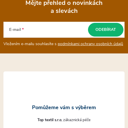
Mějte přehled o novinkách
a slevách
Z
á
E-mail
ODEBÍRAT
p
Vložením e-mailu souhlasíte s
podmínkami ochrany osobních údajů
a
t
í
Top textil s.r.o