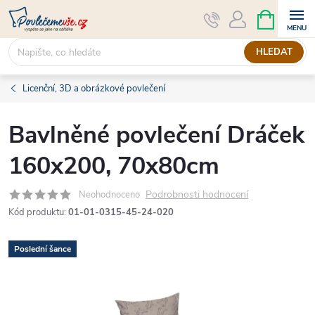
Přejít
NÁKUPNÍ
KOŠÍK
na
obsah
HLEDAT
Licenční, 3D a obrázkové povlečení
Bavlněné povlečení Dráček
160x200, 70x80cm
Podrobnosti hodnocení
Neohodnoceno
Kód produktu:
01-01-0315-45-24-020
Poslední šance