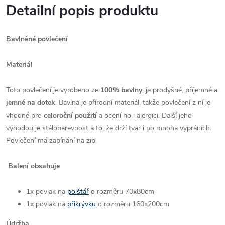
Detailní popis produktu
Bavlněné povlečení
Materiál
Toto povlečení je vyrobeno ze
100% bavlny
, je prodyšné, příjemné a
jemné na dotek
. Bavlna je přírodní materiál, takže povlečení z ní je
vhodné pro
celoroční použití
a ocení ho i alergici. Další jeho
výhodou je stálobarevnost a to, že drží tvar i po mnoha vypráních.
Povlečení má zapínání na zip.
Balení obsahuje
1x povlak na
polštář
o rozměru 70x80cm
1x povlak na
přikrývku
o rozměru 160x200cm
Údržba