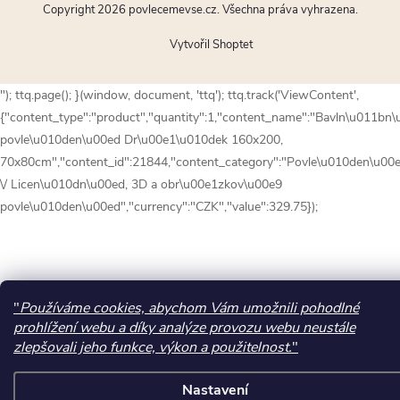
Copyright 2026
povlecemevse.cz
. Všechna práva vyhrazena.
Vytvořil Shoptet
"); ttq.page(); }(window, document, 'ttq'); ttq.track('ViewContent',
{"content_type":"product","quantity":1,"content_name":"Bavln\u011bn
povle\u010den\u00ed Dr\u00e1\u010dek 160x200,
70x80cm","content_id":21844,"content_category":"Povle\u010den\u00
\/ Licen\u010dn\u00ed, 3D a obr\u00e1zkov\u00e9
povle\u010den\u00ed","currency":"CZK","value":329.75});
"
Používáme cookies, abychom Vám umožnili pohodlné
prohlížení webu a díky analýze provozu webu neustále
zlepšovali jeho funkce, výkon a použitelnost.
"
Nastavení