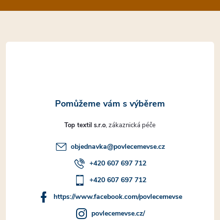
a
t
í
Top textil s.r.o
objednavka
@
povlecemevse.cz
+420 607 697 712
+420 607 697 712
https://www.facebook.com/povlecemevse
povlecemevse.cz/