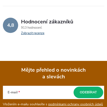
Hodnocení zákazníků
4,8
913 hodnocení
Zobrazit recenze
Mějte přehled o novinkách
a slevách
Z
á
E-mail
ODEBÍRAT
p
Vložením e-mailu souhlasíte s
podmínkami ochrany osobních údajů