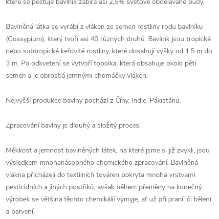
které se pěstuje bavlník zabírá asi 2,5% světové obdělávané půdy.
Bavlněná látka se vyrábí z vláken ze semen rostliny rodu bavlníku
(Gossypium), který tvoří asi 40 různých druhů. Bavlník jsou tropické
nebo subtropické keřovité rostliny, které dosahují výšky od 1,5 m do
3 m. Po odkvetení se vytvoří tobolka, která obsahuje okolo pěti
semen a je obrostlá jemnými chomáčky vláken.
Nejvyšší produkce bavlny pochází z Číny, Indie, Pákistánu.
Zpracování bavlny je dlouhý a složitý proces.
Měkkost a jemnost bavlněných látek, na které jsme si již zvykli, jsou
výsledkem mnohanásobného chemického zpracování. Bavlněná
vlákna přicházejí do textilních továren pokryta mnoha vrstvami
pesticidních a jiných postřiků, avšak během přeměny na konečný
výrobek se většina těchto chemikálií vymyje, ať už při praní, či bělení
a barvení.