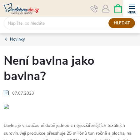
Přejít
NÁKUPNÍ
KOŠÍK
na
obsah
HLEDAT
Novinky
Není bavlna jako
bavlna?
07.07.2023
Bavlna je v současné době jednou z nejrozšířenějších textilních
surovin. Její produkce přesahuje 25 miliónů tun ročně a plocha, na