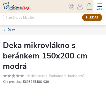
Přejít
NÁKUPNÍ
KOŠÍK
na
obsah
HLEDAT
Deky
Deka mikrovlákno s
beránkem 150x200 cm
modrá
Podrobnosti hodnocení
Neohodnoceno
Kód produktu:
5693225486-030