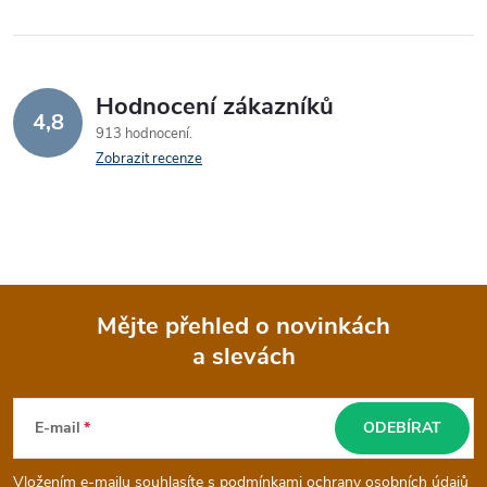
Hodnocení zákazníků
4,8
913 hodnocení
Zobrazit recenze
Mějte přehled o novinkách
a slevách
Z
á
E-mail
ODEBÍRAT
p
Vložením e-mailu souhlasíte s
podmínkami ochrany osobních údajů