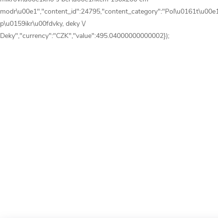
modr\u00e1","content_id":24795,"content_category":"Pol\u0161t\u00e
p\u0159ikr\u00fdvky, deky \/
Deky","currency":"CZK","value":495.04000000000002});