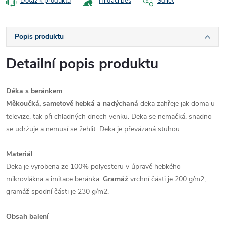
Dotaz k produktu
Hlídací pes
Sdílet
Popis produktu
Detailní popis produktu
Děka s beránkem
Měkoučká, sametově hebká a nadýchaná
deka zahřeje jak doma u
televize, tak při chladných dnech venku. Deka se nemačká, snadno
se udržuje a nemusí se žehlit. Deka je převázaná stuhou.
Materiál
Deka je vyrobena ze 100% polyesteru v úpravě hebkého
mikrovlákna a imitace beránka.
Gramáž
vrchní části je 200 g/m2,
gramáž spodní části je 230 g/m2.
Obsah balení