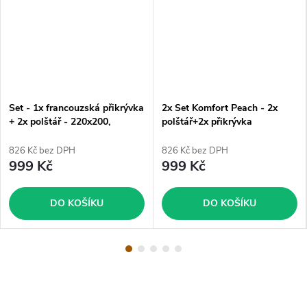
Set - 1x francouzská přikrývka
2x Set Komfort Peach - 2x
+ 2x polštář - 220x200,
polštář+2x přikrývka
2x70x90 cm
826 Kč bez DPH
826 Kč bez DPH
999 Kč
999 Kč
DO KOŠÍKU
DO KOŠÍKU