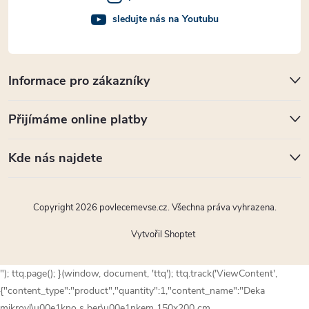
sledujte nás na Youtubu
Informace pro zákazníky
Přijímáme online platby
Kde nás najdete
Copyright 2026
povlecemevse.cz
. Všechna práva vyhrazena.
Vytvořil Shoptet
"); ttq.page(); }(window, document, 'ttq'); ttq.track('ViewContent',
{"content_type":"product","quantity":1,"content_name":"Deka
mikrovl\u00e1kno s ber\u00e1nkem 150x200 cm