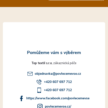
a
t
í
Top textil s.r.o
objednavka
@
povlecemevse.cz
+420 607 697 712
+420 607 697 712
https://www.facebook.com/povlecemevse
povlecemevse.cz/