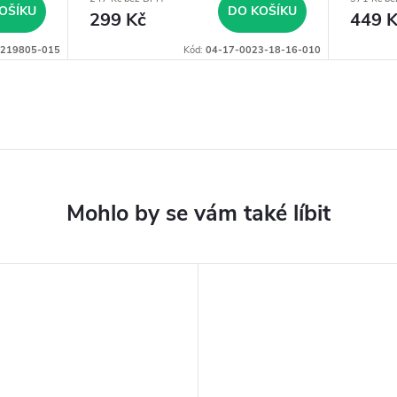
OŠÍKU
DO KOŠÍKU
299 Kč
449 K
219805-015
Kód:
04-17-0023-18-16-010