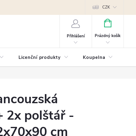
Reklamace
Kontakty
Píšeme pro vás blog!
Poptávky a B2B sp
CZK
NÁKUPNÍ
KOŠÍK
Prázdný košík
Přihlášení
Licenční produkty
Koupelna
Náb
rancouzská
 2x polštář -
2x70x90 cm