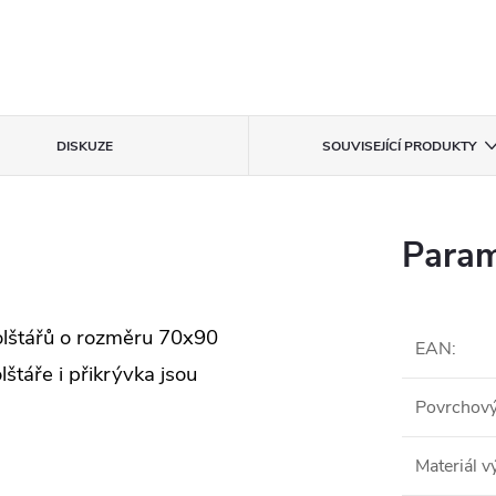
DISKUZE
SOUVISEJÍCÍ PRODUKTY
Param
olštářů o rozměru 70x90
EAN
:
lštáře i přikrývka jsou
Povrchový
Materiál v