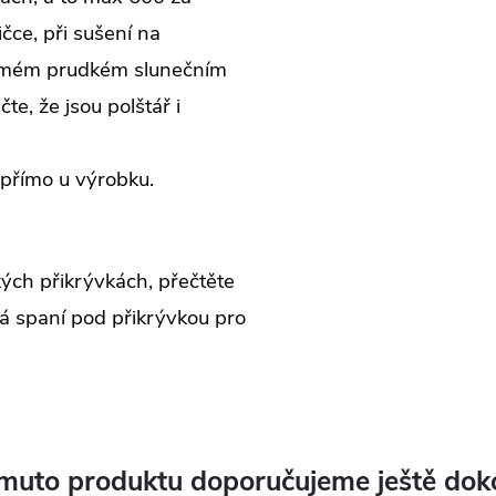
ičce, při sušení na
římém prudkém slunečním
te, že jsou polštář i
přímo u výrobku.
ých přikrývkách, přečtěte
á spaní pod přikrývkou pro
muto produktu doporučujeme ještě dok