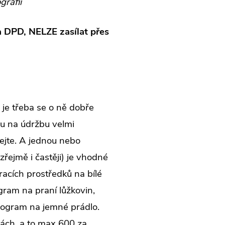
grafii
 DPD, NELZE zasílat přes
 je třeba se o ně dobře
ou na údržbu velmi
rejte. A jednou nebo
řejmě i častěji) je vhodné
pracích prostředků na bílé
gram na praní lůžkovin,
rogram na jemné prádlo.
ách, a to max 600 za