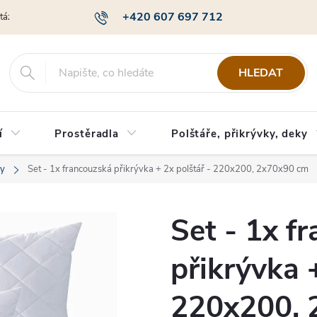
+420 607 697 712
otázky
Obchodní podmínky
Podmínky ochrany osobních údajů
HLEDAT
í
Prostěradla
Polštáře, přikrývky, deky
ky
Set - 1x francouzská přikrývka + 2x polštář - 220x200, 2x70x90 cm
Set - 1x f
přikrývka +
220x200, 