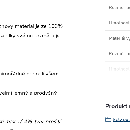
Rozměr př
Hmotnost 
rchový materiál je ze 100%
í a díky svému rozměru je
Materiál v
Rozměr po
Hmotnost 
í mimořádné pohodlí všem
 velmi jemný a prodyšný
Produkt n
Sety pol
i max +/-4%, tvar prošití