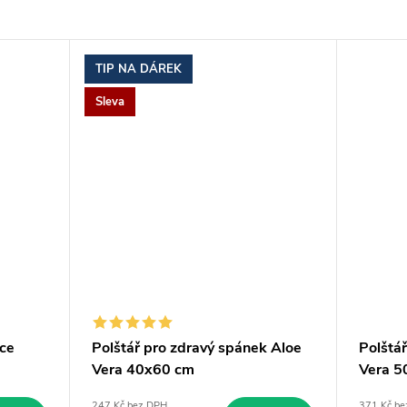
TIP NA DÁREK
Sleva
ce
Polštář pro zdravý spánek Aloe
Polštá
Vera 40x60 cm
Vera 5
247 Kč bez DPH
371 Kč be