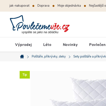
Přejít
jak-nakupovat
Doprava
Moje objednávka
Nejčastější 
na
obsah
Výprodej
Léto
Novinky
Povlečen
Polštáře, přikrývky, deky
Sety polštáře a přikrýv
Domů
Tip