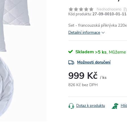
P
Neohodnoceno
Kód produktu:
27-09-0010-01-11
Set - francouzská přikrývka 220x
Detailní informace
Skladem
>5 ks
Možnosti doručení
999 Kč
/ ks
826 Kč bez DPH
Měrná
cena:
Dotaz k produktu
Hlí