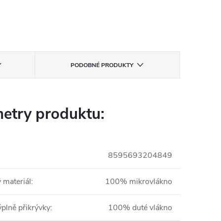
PODOBNÉ PRODUKTY
etry produktu:
8595693204849
 materiál
:
100% mikrovlákno
ýplně přikrývky
:
100% duté vlákno