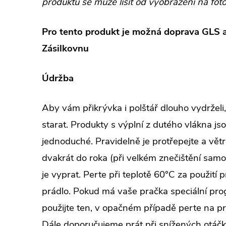
produktu se může lišit od vyobrazení na foto
Pro tento produkt je možná doprava GLS a
Zásilkovnu
Údržba
Aby vám přikrývka i polštář dlouho vydrželi,
starat. Produkty s výplní z dutého vlákna js
jednoduché. Pravidelně je protřepejte a vět
dvakrát do roka (při velkém znečištění samoz
je vyprat. Perte při teplotě 60°C za použití 
prádlo. Pokud má vaše pračka speciální pro
použijte ten, v opačném případě perte na p
Dále doporučujeme prát při snížených otáčk