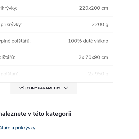
ikrývky
:
220x200 cm
přikrývky
:
2200 g
ýplně polštářů
:
100% duté vlákno
lštářů
:
2x 70x90 cm
polštářů
:
2x 950 g
VŠECHNY PARAMETRY
aleznete v této kategorii
štáře a přikrývky