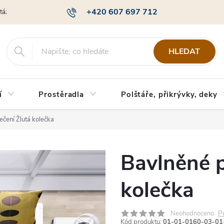
+420 607 697 712
otázky
Obchodní podmínky
Podmínky ochrany osobních údajů
HLEDAT
í
Prostěradla
Polštáře, přikrývky, deky
ečení Žlutá kolečka
Bavlněné p
kolečka
P
Neohodnoceno
Kód produktu:
01-01-0160-03-01