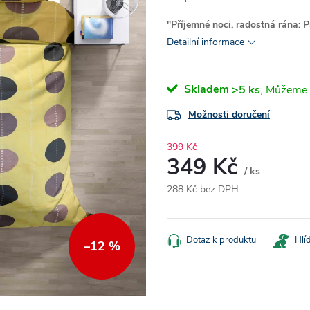
"Příjemné noci, radostná rána: P
Detailní informace
Skladem
>5 ks
Možnosti doručení
399 Kč
349 Kč
/ ks
288 Kč bez DPH
Měrná
cena:
Dotaz k produktu
Hlí
–12 %