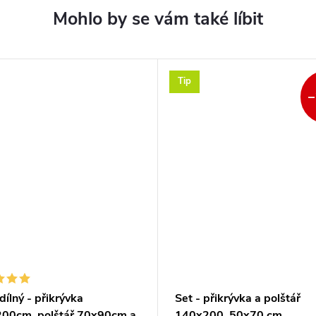
Tip
–
ídílný - přikrývka
Set - přikrývka a polštář
00cm, polštář 70x90cm a
140x200, 50x70 cm