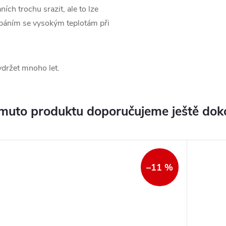
ch trochu srazit, ale to lze
báním se vysokým teplotám při
ydržet mnoho let.
muto produktu doporučujeme ještě dok
–11 %