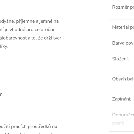
Rozměr po
odyšné, příjemné a jemné na
Materiál p
 ní je vhodné pro celoroční
álobarevnost a to, že drží tvar i
Barva pov
íky.
Složení
:
Obsah bal
cm
Zapínání
:
Doporučen
praní
:
užití pracích prostředků na