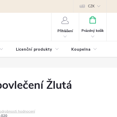
Reklamace
Kontakty
Píšeme pro vás blog!
Poptávky a B2B sp
CZK
NÁKUPNÍ
KOŠÍK
Prázdný košík
Přihlášení
Licenční produkty
Koupelna
Náb
ovlečení Žlutá
odrobnosti hodnocení
-020