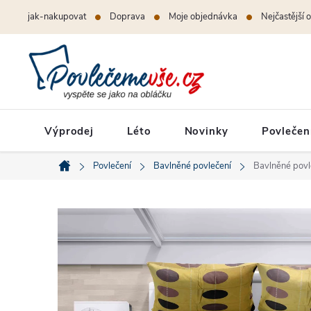
Přejít
jak-nakupovat
Doprava
Moje objednávka
Nejčastější 
na
obsah
Výprodej
Léto
Novinky
Povlečen
Povlečení
Bavlněné povlečení
Bavlněné povl
Domů