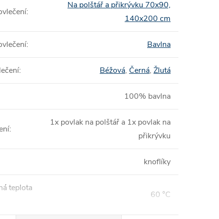
Na polštář a přikrývku 70x90,
vlečení
:
140x200 cm
ovlečení
:
Bavlna
lečení
:
Béžová
,
Černá
,
Žlutá
100% bavlna
1x povlak na polštář a 1x povlak na
ení
:
přikrývku
knoflíky
á teplota
60 °C