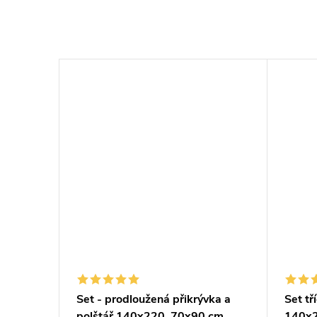
Set - prodloužená přikrývka a
Set tř
0x90cm
polštář 140x220, 70x90 cm
140x2