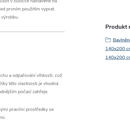
 sušit v sušičce nastavené na
ed prvním použitím vyprat.
 výrobku.
Produkt n
Bavlněn
140x200 cm
140x200 cm
chu a odpařování vlhkosti, což
ky této vlastnosti je vhodná
adnějším počasí zahřeje.
nými pracími prostředky se
mi.