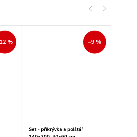
12 %
–9 %
Set - přikrývka a polštář
Set Kom
140x200, 40x60 cm
140x200