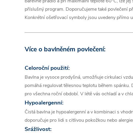
barevné prádlo a při maximální teplotě 60°C, lze jej
příslušný program. Doporučujeme také povlečení př
Konkrétní ošetřovací symboly jsou uvedeny přímo u
Více o bavlněném povlečení:
Celoroční použití:
Bavlna je vysoce prodyšná, umožňuje cirkulaci vzdu
pomáhá regulovat tělesnou teplotu během spánku. Dí
pro všechna roční období. V létě vás ochladí a v chl
Hypoalergenní:
Čistá bavlna je hypoalergenní a v kombinaci s vhod
doporučuje pro lidi s citlivou pokožkou nebo alergie
Srážlivost: