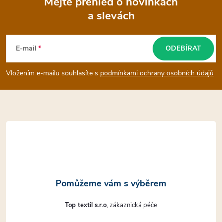
Mějte přehled o novinkách
a slevách
Z
á
E-mail
ODEBÍRAT
p
Vložením e-mailu souhlasíte s
podmínkami ochrany osobních údajů
a
t
í
Top textil s.r.o