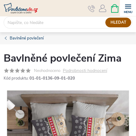
Přejít
NÁKUPNÍ
KOŠÍK
na
obsah
HLEDAT
Bavlněné povlečení
Bavlněné povlečení Zima
Podrobnosti hodnocení
Neohodnoceno
Kód produktu:
01-01-0136-09-01-020