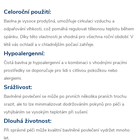
Celoroční použití:
Bavlna je vysoce prodyšná, umožňuje cirkulaci vzduchu a
odpařování vlhkosti, což pomáhá regulovat tělesnou teplotu během
spánku. Díky této vlastnosti je vhodná pro všechna roční období. V
létě vás ochladí a v chladnějším počasí zahřeje.
Hypoalergenní:
Čistá bavlna je hypoalergenní a v kombinaci s vhodnými pracími
prostředky se doporučuje pro lidi s citlivou pokožkou nebo
alergiemi.
Srážlivost:
Bavlněné povlečení se může po prvních několika praních trochu
srazit, ale to lze minimalizovat dodržováním pokynů pro péči a
vyhýbáním se vysokým teplotám při sušení.
Dlouhá životnost:
Při správné péči může kvalitní bavlněné povlečení vydržet mnoho
let.