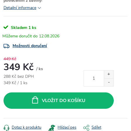
povlečením z bavlny!"
Detailní informace
Skladem
1 ks
12.08.2026
Možnosti doručení
449 Kč
349 Kč
/ ks
288 Kč bez DPH
Měrná
349 Kč / 1 ks
cena:
VLOŽIT DO KOŠÍKU
Dotaz k produktu
Hlídací pes
Sdílet