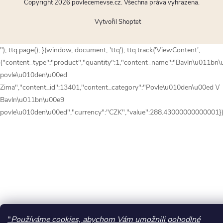
Copyright 2026
povlecemevse.cz
. Všechna práva vyhrazena.
Vytvořil Shoptet
"); ttq.page(); }(window, document, 'ttq'); ttq.track('ViewContent',
{"content_type":"product","quantity":1,"content_name":"Bavln\u011bn
povle\u010den\u00ed
Zima","content_id":13401,"content_category":"Povle\u010den\u00ed \/
Bavln\u011bn\u00e9
povle\u010den\u00ed","currency":"CZK","value":288.43000000000001})
"
Používáme cookies, abychom Vám umožnili pohodlné