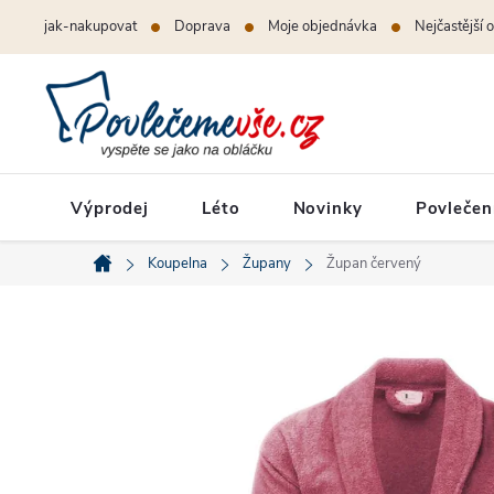
Přejít
jak-nakupovat
Doprava
Moje objednávka
Nejčastější 
na
obsah
Výprodej
Léto
Novinky
Povlečen
Koupelna
Župany
Župan červený
Domů