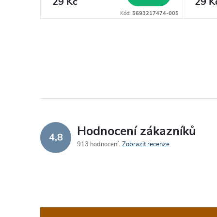
29 Kč
29 K
3217467-005
Kód:
5693217474-005
Hodnocení zákazníků
4,8
913 hodnocení
Zobrazit recenze