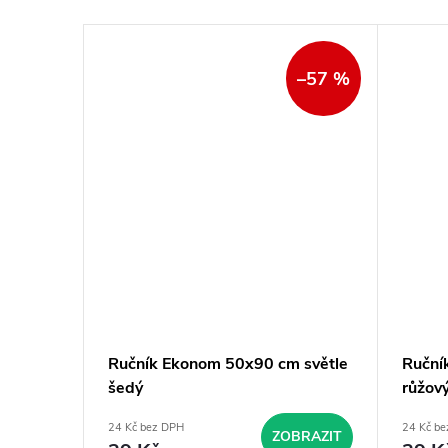
–57 %
–57 %
m
Ručník Ekonom 50x90 cm světle
Ruční
šedý
růžov
24 Kč bez DPH
24 Kč b
BRAZIT
ZOBRAZIT