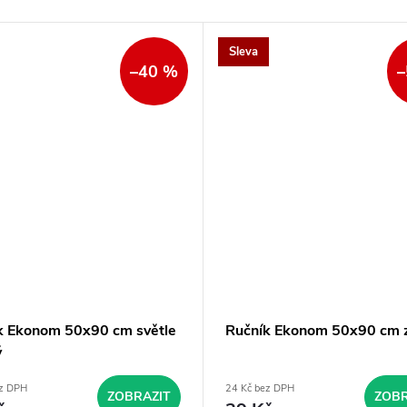
Sleva
–40 %
–
k Ekonom 50x90 cm světle
Ručník Ekonom 50x90 cm 
ý
ez DPH
24 Kč bez DPH
ZOBRAZIT
ZOBR