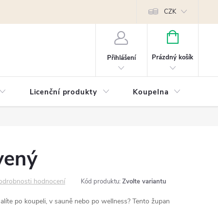
Reklamace
Kontakty
Píšeme pro vás blog!
Poptávky a B2B sp
CZK
NÁKUPNÍ
KOŠÍK
Prázdný košík
Přihlášení
Licenční produkty
Koupelna
Náb
vený
odrobnosti hodnocení
Kód produktu:
Zvolte variantu
alíte po koupeli, v sauně nebo po wellness? Tento župan