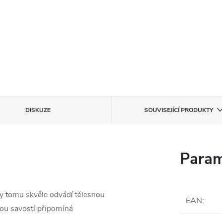
DISKUZE
SOUVISEJÍCÍ PRODUKTY
Param
y tomu skvěle odvádí tělesnou
EAN
:
vou savostí připomíná