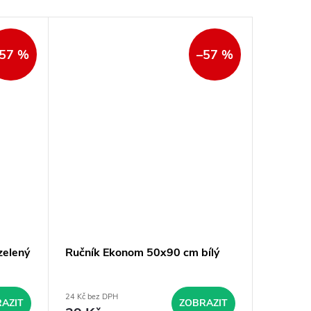
57 %
–57 %
zelený
Ručník Ekonom 50x90 cm bílý
Ručník
krémov
24 Kč bez DPH
24 Kč bez 
AZIT
ZOBRAZIT