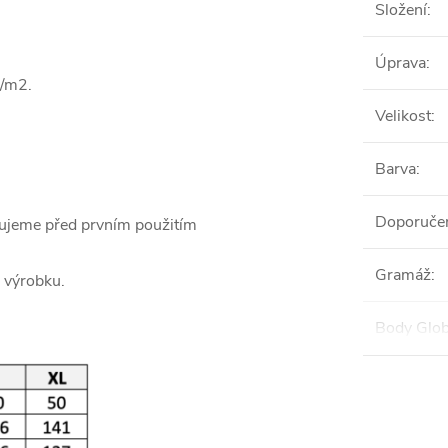
Složení
:
Úprava
:
g/m2.
Velikost
:
Barva
:
Doporučen
čujeme před prvním použitím
Gramáž
:
 výrobku.
Body Glob