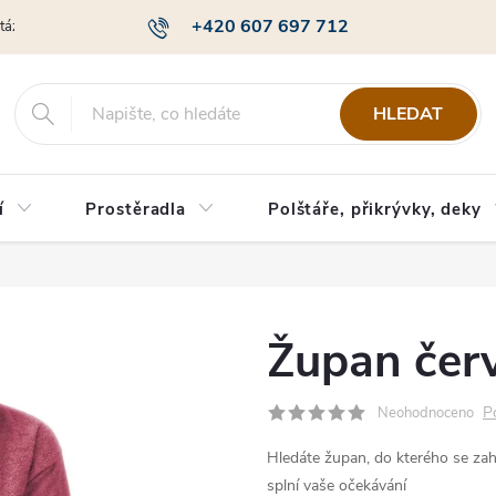
+420 607 697 712
otázky
Obchodní podmínky
Podmínky ochrany osobních údajů
HLEDAT
í
Prostěradla
Polštáře, přikrývky, deky
Župan čer
P
Neohodnoceno
Hledáte župan, do kterého se zah
splní vaše očekávání