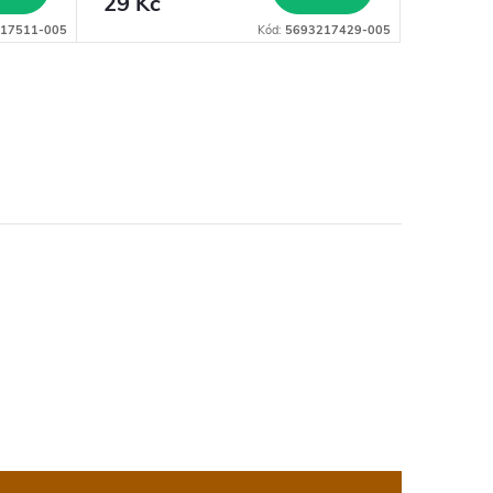
29 Kč
29 Kč
17511-005
Kód:
5693217429-005