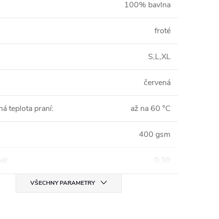
100% bavlna
froté
S,L,XL
červená
á teplota praní
:
až na 60 °C
400 gsm
al
:
0,30
VŠECHNY PARAMETRY