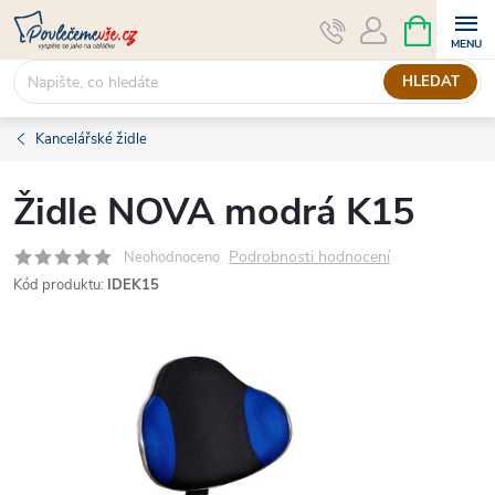
Přejít
NÁKUPNÍ
KOŠÍK
na
obsah
HLEDAT
Kancelářské židle
Židle NOVA modrá K15
Podrobnosti hodnocení
Neohodnoceno
Kód produktu:
IDEK15