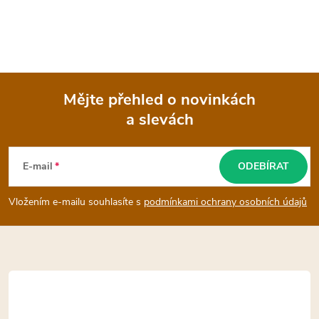
Mějte přehled o novinkách
a slevách
Z
á
E-mail
ODEBÍRAT
p
Vložením e-mailu souhlasíte s
podmínkami ochrany osobních údajů
a
t
í