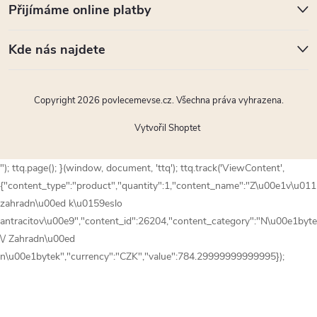
Přijímáme online platby
Kde nás najdete
Copyright 2026
povlecemevse.cz
. Všechna práva vyhrazena.
Vytvořil Shoptet
"); ttq.page(); }(window, document, 'ttq'); ttq.track('ViewContent',
{"content_type":"product","quantity":1,"content_name":"Z\u00e1v\u01
zahradn\u00ed k\u0159eslo
antracitov\u00e9","content_id":26204,"content_category":"N\u00e1byt
\/ Zahradn\u00ed
n\u00e1bytek","currency":"CZK","value":784.29999999999995});