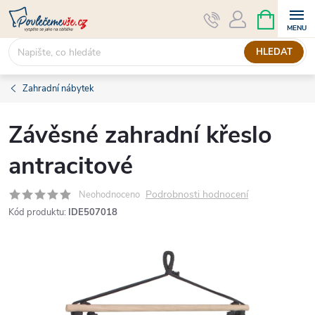
Přejít
NÁKUPNÍ
KOŠÍK
na
obsah
HLEDAT
Zahradní nábytek
Závěsné zahradní křeslo
antracitové
Podrobnosti hodnocení
Neohodnoceno
Kód produktu:
IDE507018