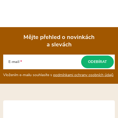
Mějte přehled o novinkách
a slevách
Z
á
E-mail
ODEBÍRAT
p
Vložením e-mailu souhlasíte s
podmínkami ochrany osobních údajů
a
t
í