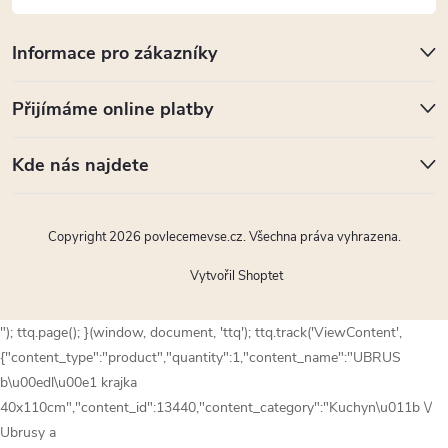
Informace pro zákazníky
Přijímáme online platby
Kde nás najdete
Copyright 2026
povlecemevse.cz
. Všechna práva vyhrazena.
Vytvořil Shoptet
"); ttq.page(); }(window, document, 'ttq'); ttq.track('ViewContent',
{"content_type":"product","quantity":1,"content_name":"UBRUS
b\u00edl\u00e1 krajka
40x110cm","content_id":13440,"content_category":"Kuchyn\u011b \/
Ubrusy a