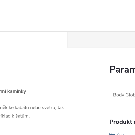
Param
lými kamínky
Body Glob
lněk ke kabátu nebo svetru, tak
íklad k šatům.
Produkt n