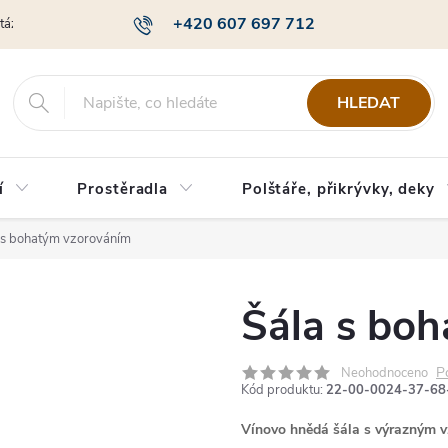
+420 607 697 712
otázky
Obchodní podmínky
Podmínky ochrany osobních údajů
HLEDAT
í
Prostěradla
Polštáře, přikrývky, deky
 s bohatým vzorováním
Šála s bo
P
Neohodnoceno
Kód produktu:
22-00-0024-37-68
Vínovo hnědá šála s výrazným 