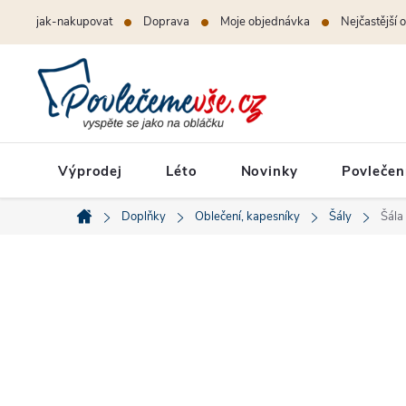
Přejít
jak-nakupovat
Doprava
Moje objednávka
Nejčastější 
na
obsah
Výprodej
Léto
Novinky
Povlečen
Doplňky
Oblečení, kapesníky
Šály
Šála
Domů