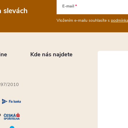
E-mail
a slevách
Vložením e-mailu souhlasíte s
podmínka
ine
Kde nás najdete
397/2010