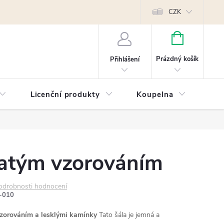
Reklamace
Kontakty
Píšeme pro vás blog!
Poptávky a B2B sp
CZK
NÁKUPNÍ
KOŠÍK
Prázdný košík
Přihlášení
Licenční produkty
Koupelna
Náb
hatým vzorováním
odrobnosti hodnocení
-010
vzorováním a lesklými kamínky
Tato šála je jemná a