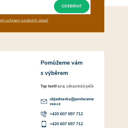
ODEBÍRAT
mi ochrany osobních údajů
Top textil s.r.o
objednavka
@
povleceme
vse.cz
+420 607 697 712
+420 607 697 712