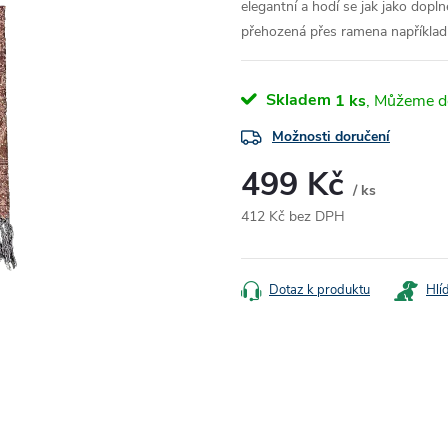
elegantní a hodí se jak jako dopl
přehozená přes ramena například
Skladem
1 ks
Možnosti doručení
499 Kč
/ ks
412 Kč bez DPH
Měrná
cena:
Dotaz k produktu
Hlí