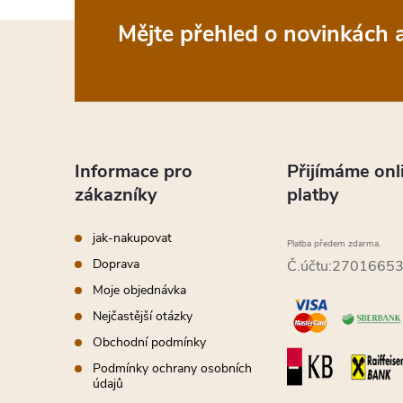
Z
Mějte přehled o novinkách
á
p
a
Informace pro
Přijímáme onl
zákazníky
platby
t
jak-nakupovat
Platba předem zdarma.
í
Doprava
Č.účtu:2701665
Moje objednávka
Nejčastější otázky
Obchodní podmínky
Podmínky ochrany osobních
údajů