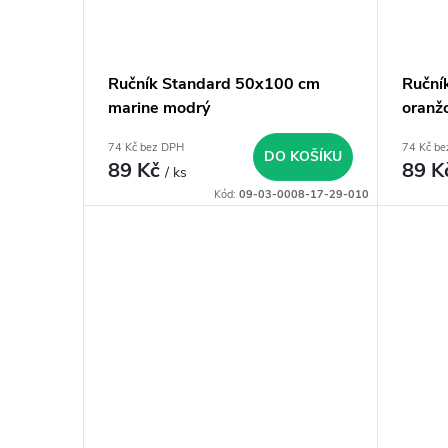
Ručník Standard 50x100 cm
Ruční
marine modrý
oranž
74 Kč bez DPH
74 Kč b
DO KOŠÍKU
89 Kč
89 K
/ ks
Kód:
09-03-0008-17-29-010