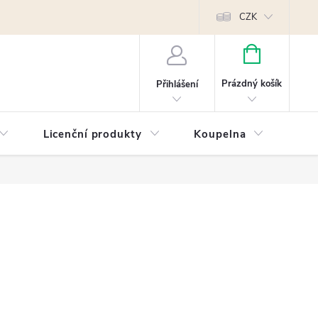
Reklamace
Kontakty
Píšeme pro vás blog!
Poptávky a B2B sp
CZK
NÁKUPNÍ
KOŠÍK
Prázdný košík
Přihlášení
Licenční produkty
Koupelna
Náb