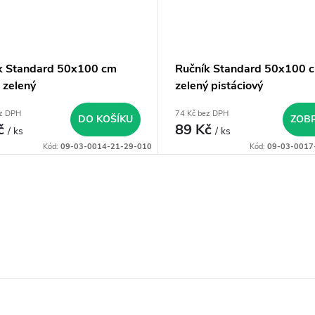
k Standard 50x100 cm
Ručník Standard 50x100 
 zelený
zelený pistáciový
ez DPH
74 Kč bez DPH
DO KOŠÍKU
ZOBR
č
89 Kč
/ ks
/ ks
Kód:
09-03-0014-21-29-010
Kód:
09-03-0017