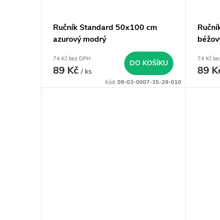
u
r
Ručník Standard 50x100 cm
Ruční
k
o
azurový modrý
béžov
t
74 Kč bez DPH
74 Kč b
d
DO KOŠÍKU
89 Kč
89 K
/ ks
ů
Kód:
09-03-0007-35-29-010
u
k
t
ů