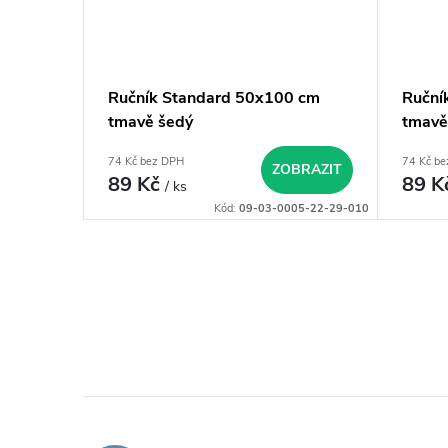
Ručník Standard 50x100 cm
Ruční
tmavě šedý
tmavě
74 Kč bez DPH
74 Kč b
ZOBRAZIT
89 Kč
89 K
/ ks
Kód:
09-03-0005-22-29-010
O
v
l
á