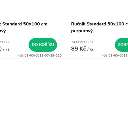
k Standard 50x100 cm
Ručník Standard 50x100 
ový
purpurový
ez DPH
74 Kč bez DPH
DO KOŠÍKU
ZOBR
č
89 Kč
/ ks
/ ks
Kód:
09-03-0012-07-29-010
Kód:
09-03-0013