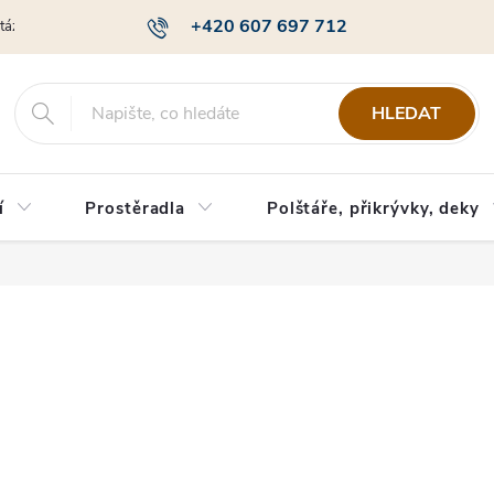
+420 607 697 712
otázky
Obchodní podmínky
Podmínky ochrany osobních údajů
HLEDAT
í
Prostěradla
Polštáře, přikrývky, deky