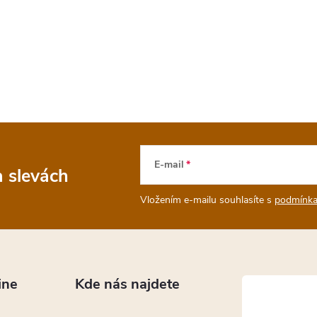
E-mail
a slevách
Vložením e-mailu souhlasíte s
podmínka
ine
Kde nás najdete