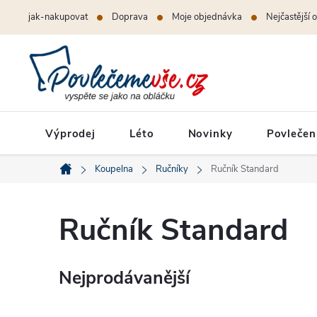
Přejít
jak-nakupovat
Doprava
Moje objednávka
Nejčastější 
na
obsah
Výprodej
Léto
Novinky
Povlečen
Koupelna
Ručníky
Ručník Standard
Domů
Ručník Standard
Nejprodávanější