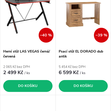
e
p
Abecedně
n
i
í
s
–40 %
–39 %
p
p
Herní stůl LAS VEGAS černá/
Psací stůl EL DORADO dub
r
červená
antik
r
o
2 065 Kč bez DPH
5 454 Kč bez DPH
o
2 499 Kč
6 599 Kč
/ ks
/ ks
d
d
DO KOŠÍKU
DO KOŠÍKU
u
u
k
k