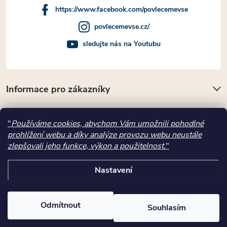
https://www.facebook.com/povlecemevse
povlecemevse.cz/
sledujte nás na Youtubu
Informace pro zákazníky
Přijímáme online platby
"
Používáme cookies, abychom Vám umožnili pohodlné
prohlížení webu a díky analýze provozu webu neustále
Kde nás najdete
zlepšovali jeho funkce, výkon a použitelnost.
"
Nastavení
Copyright 2026
povlecemevse.cz
. Všechna práva vyhrazena.
Vytvořil Shoptet
Odmítnout
Souhlasím