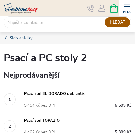
Přejít
NÁKUPNÍ
KOŠÍK
na
obsah
HLEDAT
Stoly a stolky
Psací a PC stoly 2
Nejprodávanější
Psací stůl EL DORADO dub antik
5 454 Kč bez DPH
6 599 Kč
Psací stůl TOPAZIO
4 462 Kč bez DPH
5 399 Kč