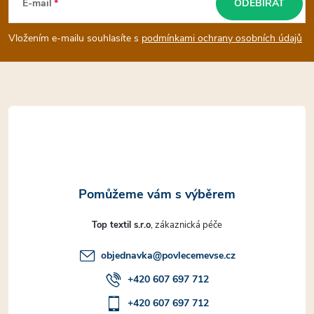
á
E-mail
ODEBÍRAT
y
p
Vložením e-mailu souhlasíte s
podmínkami ochrany osobních údajů
v
a
ý
t
p
i
í
s
u
Top textil s.r.o
objednavka
@
povlecemevse.cz
+420 607 697 712
+420 607 697 712