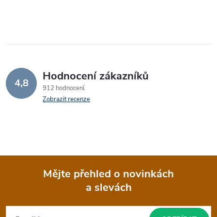
O
v
l
á
Hodnocení zákazníků
d
4,8
912 hodnocení
a
Zobrazit recenze
c
í
p
Mějte přehled o novinkách
r
a slevách
Z
v
k