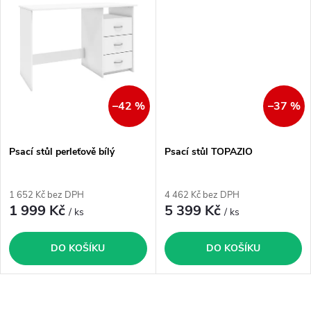
t
t
ů
ů
–42 %
–37 %
Psací stůl perleťově bílý
Psací stůl TOPAZIO
1 652 Kč bez DPH
4 462 Kč bez DPH
1 999 Kč
5 399 Kč
/ ks
/ ks
DO KOŠÍKU
DO KOŠÍKU