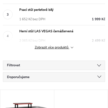
Psací stůl perleťově bílý
1 652 Kč bez DPH
1 999 Kč
Herní stůl LAS VEGAS černá/červená
2 065 Kč bez DPH
2 499 Kč
Zobrazit více produktů
Filtrovat
Ř
Doporučujeme
a
Nejlevnější
V
Nejdražší
z
ý
Nejprodávanější