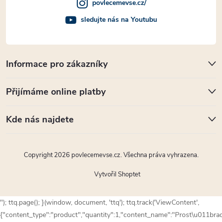
povlecemevse.cz/
sledujte nás na Youtubu
Informace pro zákazníky
Přijímáme online platby
Kde nás najdete
Copyright 2026
povlecemevse.cz
. Všechna práva vyhrazena.
Vytvořil Shoptet
"); ttq.page(); }(window, document, 'ttq'); ttq.track('ViewContent',
{"content_type":"product","quantity":1,"content_name":"Prost\u011bra