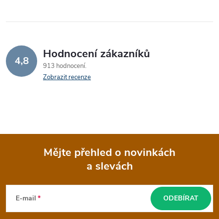
Hodnocení zákazníků
4,8
913 hodnocení
Zobrazit recenze
Mějte přehled o novinkách
a slevách
Z
á
E-mail
ODEBÍRAT