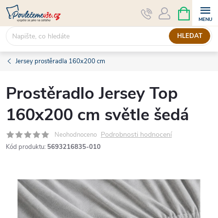
Přejít
NÁKUPNÍ
KOŠÍK
na
obsah
HLEDAT
Jersey prostěradla 160x200 cm
Prostěradlo Jersey Top
160x200 cm světle šedá
Podrobnosti hodnocení
Neohodnoceno
Kód produktu:
5693216835-010