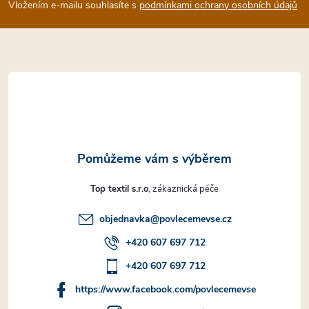
p
Vložením e-mailu souhlasíte s
podmínkami ochrany osobních údajů
a
t
í
Top textil s.r.o
objednavka
@
povlecemevse.cz
+420 607 697 712
+420 607 697 712
https://www.facebook.com/povlecemevse