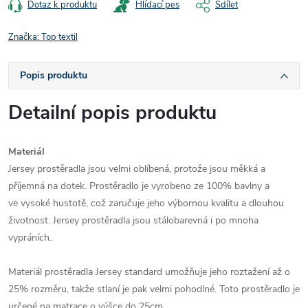
Dotaz k produktu
Hlídací pes
Sdílet
Značka:
Top textil
Popis produktu
Detailní popis produktu
Materiál
Jersey prostěradla jsou velmi oblíbená, protože jsou
měkká a
příjemná na dotek
. Prostěradlo je vyrobeno
ze 100% bavlny
a
ve vysoké hustotě, což zaručuje jeho
výbornou kvalitu
a dlouhou
životnost. Jersey prostěradla jsou stálobarevná i po mnoha
vypráních.
Materiál prostěradla Jersey standard umožňuje jeho roztažení až o
25% rozměru, takže stlaní je pak velmi pohodlné. Toto prostěradlo je
určené na matrace o výšce do 25cm.