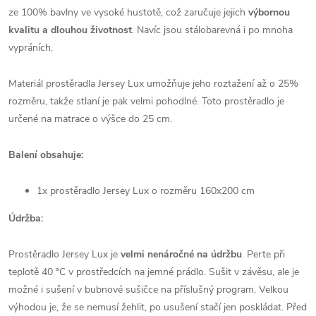
ze 100% bavlny ve vysoké hustotě, což zaručuje jejich
výbornou
kvalitu a dlouhou životnost
. Navíc jsou stálobarevná i po mnoha
vypráních.
Materiál prostěradla Jersey Lux umožňuje jeho roztažení až o 25%
rozměru, takže stlaní je pak velmi pohodlné. Toto prostěradlo je
určené na matrace o výšce do 25 cm.
Balení obsahuje:
1x prostěradlo Jersey Lux o rozměru 160x200 cm
Údržba:
Prostěradlo Jersey Lux je
velmi nenáročné na údržbu
. Perte při
teplotě 40 °C v prostředcích na jemné prádlo. Sušit v závěsu, ale je
možné i sušení v bubnové sušičce na příslušný program. Velkou
výhodou je, že se nemusí žehlit, po usušení stačí jen poskládat. Před