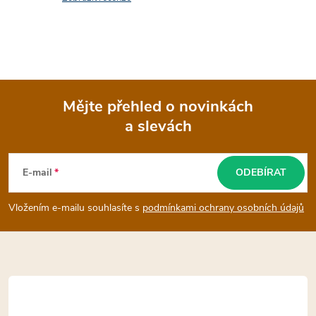
Mějte přehled o novinkách
a slevách
Z
á
E-mail
ODEBÍRAT
p
Vložením e-mailu souhlasíte s
podmínkami ochrany osobních údajů
a
t
í