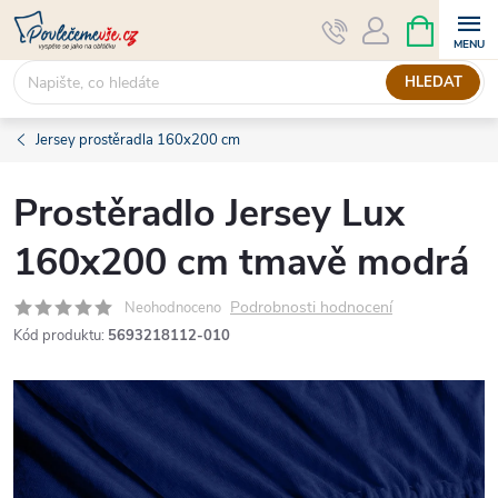
Přejít
NÁKUPNÍ
KOŠÍK
na
obsah
HLEDAT
Jersey prostěradla 160x200 cm
Prostěradlo Jersey Lux
160x200 cm tmavě modrá
Podrobnosti hodnocení
Neohodnoceno
Kód produktu:
5693218112-010