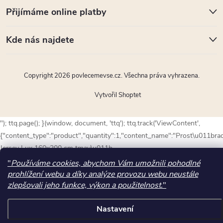
Přijímáme online platby
Kde nás najdete
Copyright 2026
povlecemevse.cz
. Všechna práva vyhrazena.
Vytvořil Shoptet
"); ttq.page(); }(window, document, 'ttq'); ttq.track('ViewContent',
{"content_type":"product","quantity":1,"content_name":"Prost\u011bra
Jersey Lux 160x200 cm tmav\u011b
modr\u00e1","content_id":22792,"content_category":"Prost\u011bradla
"
Používáme cookies, abychom Vám umožnili pohodlné
\/ Jersey prost\u011bradla \/ Jersey na matraci 160x200
prohlížení webu a díky analýze provozu webu neustále
zlepšovali jeho funkce, výkon a použitelnost.
"
cm","currency":"CZK","value":271.89999999999998});
Nastavení