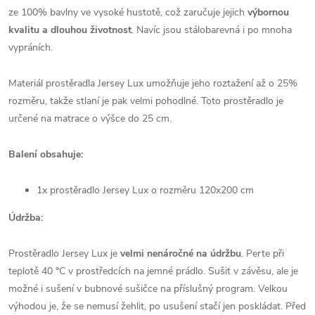
ze 100% bavlny ve vysoké hustotě, což zaručuje jejich
výbornou
kvalitu a dlouhou životnost
. Navíc jsou stálobarevná i po mnoha
vypráních.
Materiál prostěradla Jersey Lux umožňuje jeho roztažení až o 25%
rozměru, takže stlaní je pak velmi pohodlné. Toto prostěradlo je
určené na matrace o výšce do 25 cm.
Balení obsahuje:
1x prostěradlo Jersey Lux o rozměru 120x200 cm
Údržba:
Prostěradlo Jersey Lux je
velmi nenáročné na údržbu
. Perte při
teplotě 40 °C v prostředcích na jemné prádlo. Sušit v závěsu, ale je
možné i sušení v bubnové sušičce na příslušný program. Velkou
výhodou je, že se nemusí žehlit, po usušení stačí jen poskládat. Před