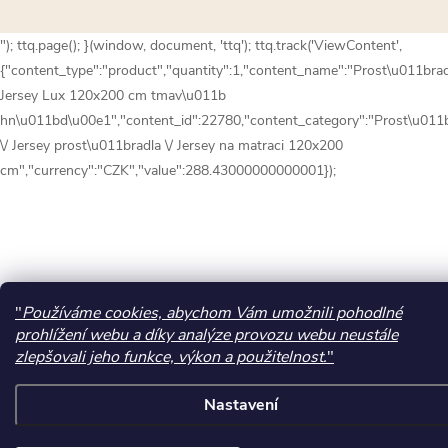
"); ttq.page(); }(window, document, 'ttq'); ttq.track('ViewContent',
{"content_type":"product","quantity":1,"content_name":"Prost\u011bra
Jersey Lux 120x200 cm tmav\u011b
hn\u011bd\u00e1","content_id":22780,"content_category":"Prost\u011
\/ Jersey prost\u011bradla \/ Jersey na matraci 120x200
cm","currency":"CZK","value":288.43000000000001});
"
Používáme cookies, abychom Vám umožnili pohodlné
prohlížení webu a díky analýze provozu webu neustále
zlepšovali jeho funkce, výkon a použitelnost.
"
Nastavení