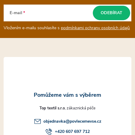
á
E-mail
ODEBÍRAT
p
Vložením e-mailu souhlasíte s
podmínkami ochrany osobních údajů
a
t
í
Top textil s.r.o
objednavka
@
povlecemevse.cz
+420 607 697 712