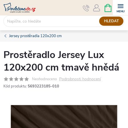
Přejít
NÁKUPNÍ
KOŠÍK
na
obsah
HLEDAT
Jersey prostěradla 120x200 cm
Prostěradlo Jersey Lux
120x200 cm tmavě hnědá
Podrobnosti hodnocení
Neohodnoceno
Kód produktu:
5693223185-010