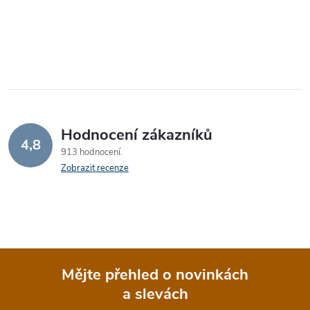
Hodnocení zákazníků
4,8
913 hodnocení
Zobrazit recenze
Mějte přehled o novinkách
a slevách
Z