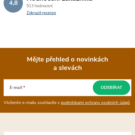
4,8
913 hodnocení
Zobrazit recenze
Mějte přehled o novinkách
a slevách
Z
á
E-mail
ODEBÍRAT
p
Vložením e-mailu souhlasíte s
podmínkami ochrany osobních údajů
a
t