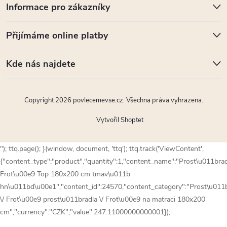
Informace pro zákazníky
Přijímáme online platby
Kde nás najdete
Copyright 2026
povlecemevse.cz
. Všechna práva vyhrazena.
Vytvořil Shoptet
"); ttq.page(); }(window, document, 'ttq'); ttq.track('ViewContent',
{"content_type":"product","quantity":1,"content_name":"Prost\u011bra
Frot\u00e9 Top 180x200 cm tmav\u011b
hn\u011bd\u00e1","content_id":24570,"content_category":"Prost\u011
\/ Frot\u00e9 prost\u011bradla \/ Frot\u00e9 na matraci 180x200
cm","currency":"CZK","value":247.11000000000001});