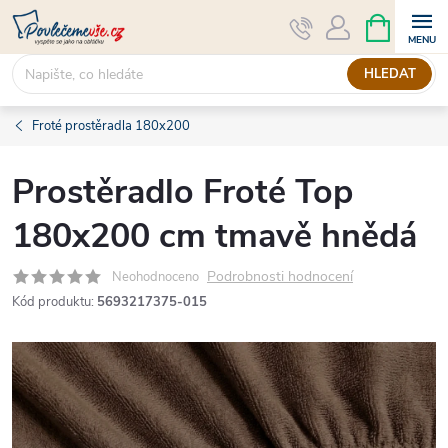
Přejít
NÁKUPNÍ
KOŠÍK
na
obsah
HLEDAT
Froté prostěradla 180x200
Prostěradlo Froté Top
180x200 cm tmavě hnědá
Podrobnosti hodnocení
Neohodnoceno
Kód produktu:
5693217375-015