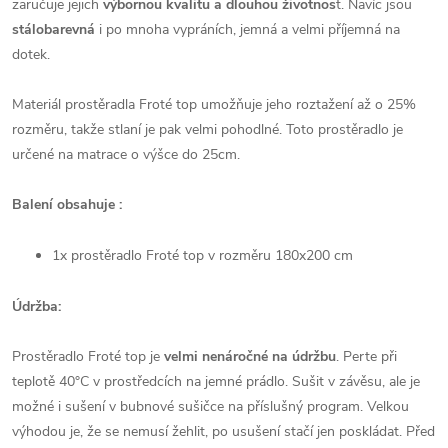
zaručuje jejich
výbornou kvalitu
a dlouhou životnos
t. Navíc jsou
stálobarevná
i po mnoha vypráních,
jemná a velmi příjemná na
dotek
.
Materiál prostěradla Froté top umožňuje jeho roztažení až o 25%
rozměru, takže stlaní je pak velmi pohodlné. Toto prostěradlo je
určené na matrace o výšce do 25cm.
Balení obsahuje :
1x prostěradlo Froté top v rozměru
180x200 cm
Údržba:
Prostěradlo Froté top je
velmi nenáročné na údržbu
. Perte
při
teplotě 40°C
v prostředcích na jemné prádlo. Sušit v závěsu, ale je
možné i sušení v bubnové sušičce na příslušný program
.
Velkou
výhodou je, že se nemusí žehlit, po usušení stačí jen poskládat. Před