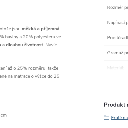
Rozměr pr
Napínací 
rotože jsou
měkká a příjemná
80% bavlny a 20% polyesteru ve
Prostěrad
u a dlouhou životnost
. Navíc
Gramáž pr
Materiál
:
žení až o 25% rozměru, takže
rčené na matrace o výšce do 25
Produkt n
0 cm
Froté n