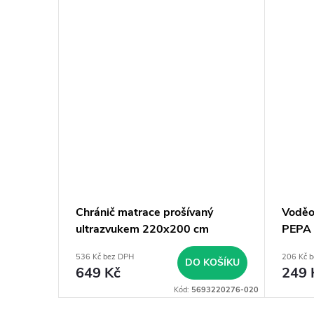
 60x120
Chránič matrace prošívaný
Voděo
ultrazvukem 220x200 cm
PEPA
536 Kč bez DPH
206 Kč 
BRAZIT
DO KOŠÍKU
649 Kč
249 
01-01-06-010
Kód:
5693220276-020