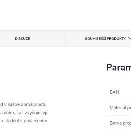
DISKUZE
SOUVISEJÍCÍ PRODUKTY
Param
EAN
:
rd v každé domácnosti.
Materiál p
zením, což zvyšuje její
ému sladění s povlečením
Barva pro