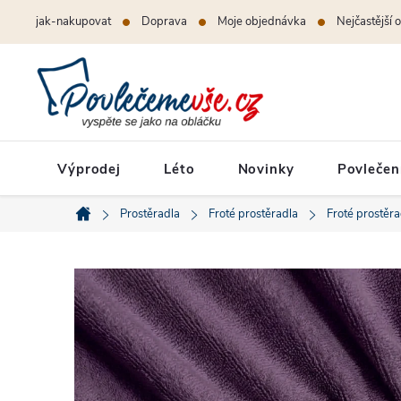
Přejít
jak-nakupovat
Doprava
Moje objednávka
Nejčastější 
na
obsah
Výprodej
Léto
Novinky
Povlečen
Prostěradla
Froté prostěradla
Froté prostěr
Domů