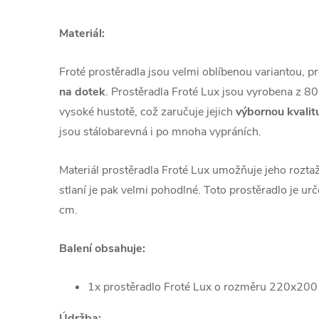
Materiál:
Froté prostěradla jsou velmi oblíbenou variantou, p
na dotek
. Prostěradla Froté Lux jsou vyrobena z 
vysoké hustotě, což zaručuje jejich
výbornou kvalit
jsou stálobarevná i po mnoha vypráních.
Materiál prostěradla Froté Lux umožňuje jeho rozta
stlaní je pak velmi pohodlné. Toto prostěradlo je u
cm.
Balení obsahuje:
1x prostěradlo Froté Lux o rozměru 220x20
Údržba: