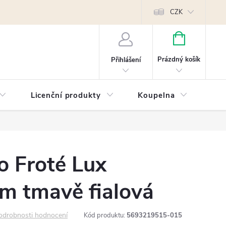
Reklamace
Kontakty
Píšeme pro vás blog!
Poptávky a B2B sp
CZK
NÁKUPNÍ
KOŠÍK
Prázdný košík
Přihlášení
Licenční produkty
Koupelna
Náb
o Froté Lux
m tmavě fialová
odrobnosti hodnocení
Kód produktu:
5693219515-015