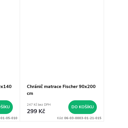
70x140
Chránič matrace Fischer 90x200
Voděodo
cm
PEPA 7
247 Kč bez DPH
164 Kč bez
ŠÍKU
DO KOŠÍKU
299 Kč
199 K
-01-05-010
Kód:
06-03-0003-01-21-015