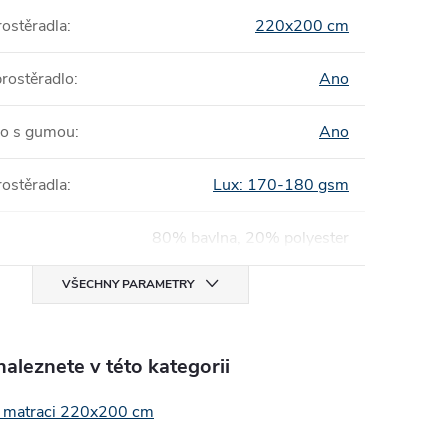
ostěradla
:
220x200 cm
prostěradlo
:
Ano
lo s gumou
:
Ano
ostěradla
:
Lux: 170-180 gsm
80% bavlna, 20% polyester
VŠECHNY PARAMETRY
aleznete v této kategorii
a matraci 220x200 cm