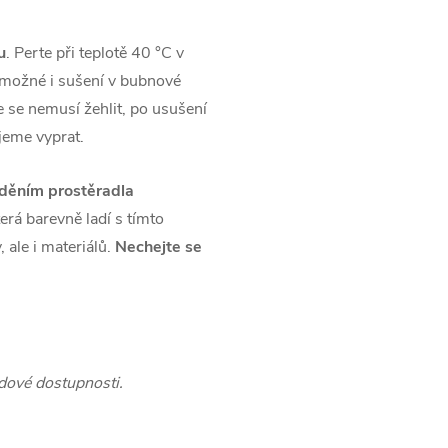
u
. Perte při teplotě 40 °C v
e možné i sušení v bubnové
 se nemusí žehlit, po usušení
ujeme vyprat.
děním prostěradla
erá barevně ladí s tímto
 ale i materiálů.
Nechejte se
ladové dostupnosti.