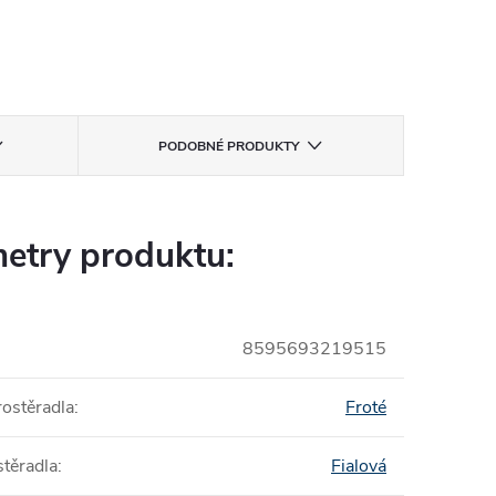
PODOBNÉ PRODUKTY
etry produktu:
8595693219515
rostěradla
:
Froté
stěradla
:
Fialová