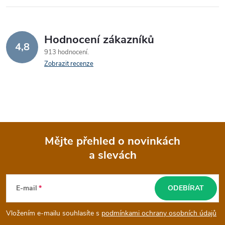
Hodnocení zákazníků
4,8
913 hodnocení
Zobrazit recenze
Mějte přehled o novinkách
a slevách
Z
á
E-mail
ODEBÍRAT
p
Vložením e-mailu souhlasíte s
podmínkami ochrany osobních údajů