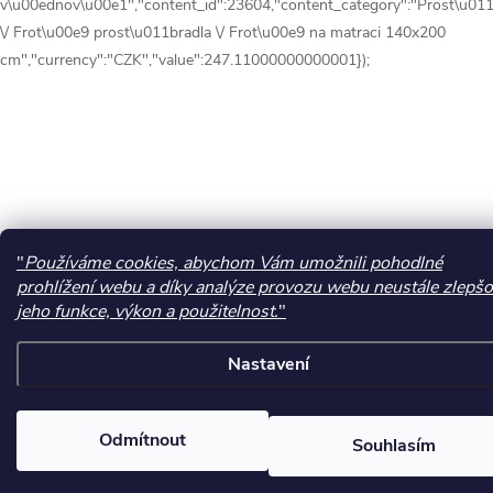
v\u00ednov\u00e1","content_id":23604,"content_category":"Prost\u011
\/ Frot\u00e9 prost\u011bradla \/ Frot\u00e9 na matraci 140x200
cm","currency":"CZK","value":247.11000000000001});
"
Používáme cookies, abychom Vám umožnili pohodlné
prohlížení webu a díky analýze provozu webu neustále zlepšo
jeho funkce, výkon a použitelnost.
"
Nastavení
Odmítnout
Souhlasím