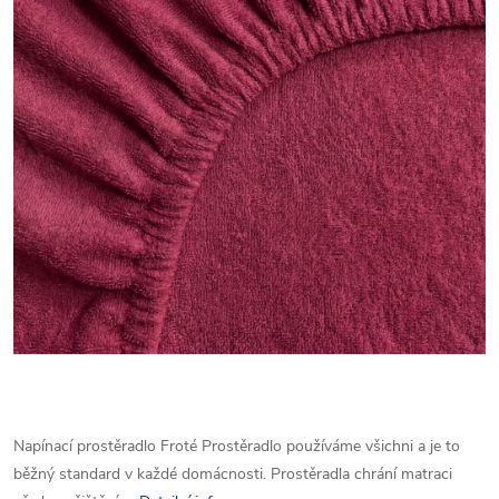
Napínací prostěradlo Froté
Prostěradlo používáme všichni a je to
běžný standard v každé domácnosti. Prostěradla chrání matraci