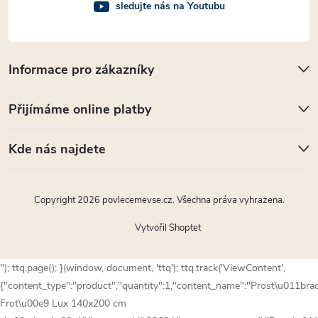
sledujte nás na Youtubu
Informace pro zákazníky
Přijímáme online platby
Kde nás najdete
Copyright 2026
povlecemevse.cz
. Všechna práva vyhrazena.
Vytvořil Shoptet
"); ttq.page(); }(window, document, 'ttq'); ttq.track('ViewContent',
{"content_type":"product","quantity":1,"content_name":"Prost\u011bra
Frot\u00e9 Lux 140x200 cm