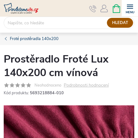
Přejít
NÁKUPNÍ
KOŠÍK
na
obsah
HLEDAT
Froté prostěradla 140x200
Prostěradlo Froté Lux
140x200 cm vínová
Podrobnosti hodnocení
Neohodnoceno
Kód produktu:
5693218884-010