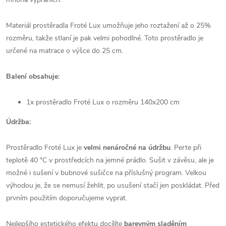
Materiál prostěradla Froté Lux umožňuje jeho roztažení až o 25%
rozměru, takže stlaní je pak velmi pohodlné. Toto prostěradlo je
určené na matrace o výšce do 25 cm.
Balení obsahuje:
1x prostěradlo Froté Lux o rozměru 140x200 cm
Údržba:
Prostěradlo Froté Lux je
velmi nenáročné na údržbu
. Perte při
teplotě 40 °C v prostředcích na jemné prádlo. Sušit v závěsu, ale je
možné i sušení v bubnové sušičce na příslušný program. Velkou
výhodou je, že se nemusí žehlit, po usušení stačí jen poskládat. Před
prvním použitím doporučujeme vyprat.
Nejlepšího estetického efektu docílíte
barevným sladěním