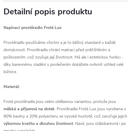
Detailní popis produktu
Napínací prostěradlo Froté Lux
Prostěradlo používáme všichni a je to běžný standard v každé
domácnosti. Prostěradla chrání matraci před zněčištěním a
poškozením, což zvyšuje její životnost. Má ale i estetickou funkci -
díky barevnému sladění s povlečením dokážete ovlivnit vzhled celé
ložnice.
Materiál:
Froté prostěradla jsou velmi oblíbenou variantou, protože jsou
měkká a příjemná na dotek
. Prostěradla Froté Lux jsou vyrobena z
80% bavlny a 20% polyesteru ve vysoké hustotě, což zaručuje jejich
výbornou kvalitu a dlouhou životnost
. Navíc jsou stálobarevná i po
mnoha vypráních.