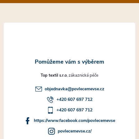
a
t
í
Top textil s.r.o
objednavka
@
povlecemevse.cz
+420 607 697 712
+420 607 697 712
https://www.facebook.com/povlecemevse
povlecemevse.cz/