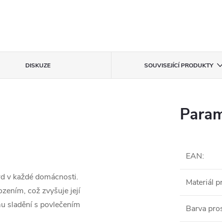
DISKUZE
SOUVISEJÍCÍ PRODUKTY
Param
EAN
:
rd v každé domácnosti.
Materiál p
zením, což zvyšuje její
ému sladění s povlečením
Barva pro