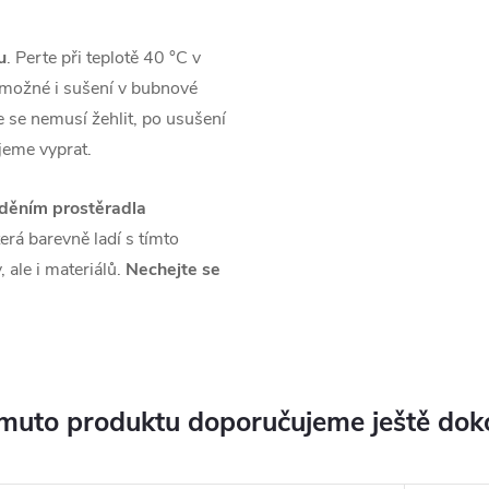
u
. Perte při teplotě 40 °C v
e možné i sušení v bubnové
 se nemusí žehlit, po usušení
ujeme vyprat.
děním prostěradla
erá barevně ladí s tímto
 ale i materiálů.
Nechejte se
muto produktu doporučujeme ještě dok