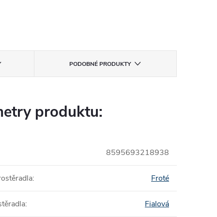
PODOBNÉ PRODUKTY
etry produktu:
8595693218938
rostěradla
:
Froté
stěradla
:
Fialová