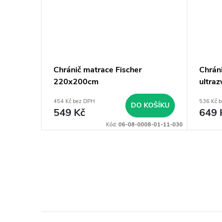
ný
Chránič matrace Fischer
Chrán
m
220x200cm
ultra
454 Kč bez DPH
536 Kč 
KOŠÍKU
DO KOŠÍKU
549 Kč
649 
3220269-015
Kód:
06-08-0008-01-11-030