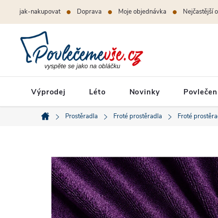
Přejít
jak-nakupovat
Doprava
Moje objednávka
Nejčastější 
na
obsah
Výprodej
Léto
Novinky
Povlečen
Prostěradla
Froté prostěradla
Froté prostěr
Domů