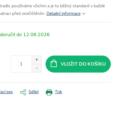
ěradlo používáme všichni a je to běžný standard v každé
atraci před znečištěním.
Detailní informace
12.08.2026
VLOŽIT DO KOŠÍKU
dací pes
Sdílet
Tisk