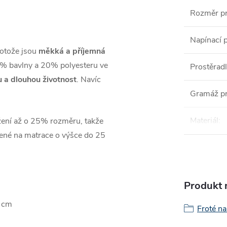
Rozměr pr
Napínací 
rotože jsou
měkká a příjemná
80% bavlny a 20% polyesteru ve
Prostěrad
u a dlouhou životnost
. Navíc
Gramáž pr
Materiál
:
žení až o 25% rozměru, takže
rčené na matrace o výšce do 25
Produkt n
0 cm
Froté n