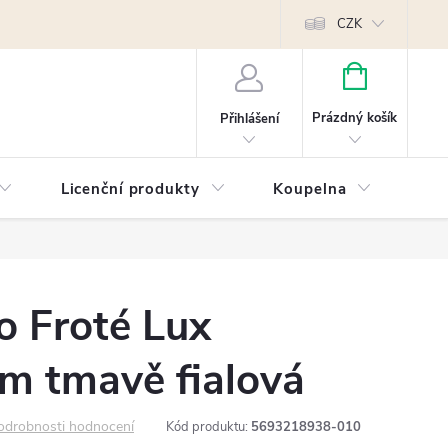
Reklamace
Kontakty
Píšeme pro vás blog!
Poptávky a B2B sp
CZK
NÁKUPNÍ
KOŠÍK
Prázdný košík
Přihlášení
Licenční produkty
Koupelna
Náb
o Froté Lux
m tmavě fialová
odrobnosti hodnocení
Kód produktu:
5693218938-010