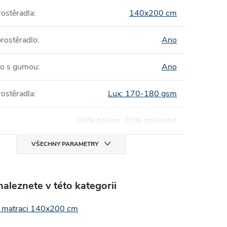
ostěradla
:
140x200 cm
prostěradlo
:
Ano
lo s gumou
:
Ano
ostěradla
:
Lux: 170-180 gsm
80% bavlna, 20% polyester
VŠECHNY PARAMETRY
aleznete v této kategorii
a matraci 140x200 cm