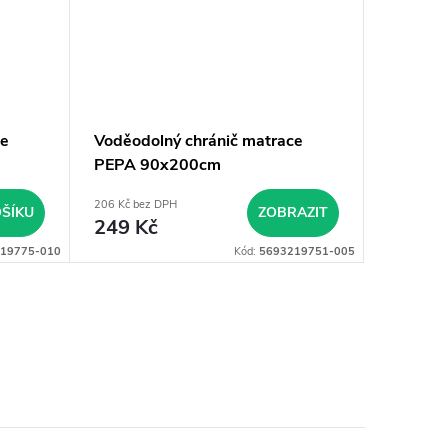
ce
Voděodolný chránič matrace
Vrchní 
PEPA 90x200cm
cm Aloe
206 Kč bez DPH
330 Kč bez
ŠÍKU
ZOBRAZIT
249 Kč
399 K
19775-010
Kód:
5693219751-005