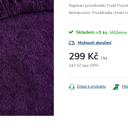
Napínací prostěradlo Froté
Prost
domácnosti. Prostěradla chrání m
Skladem
>5 ks
Možnosti doručení
299 Kč
/ ks
247 Kč bez DPH
Měrná
cena:
Dotaz k produktu
Hlí