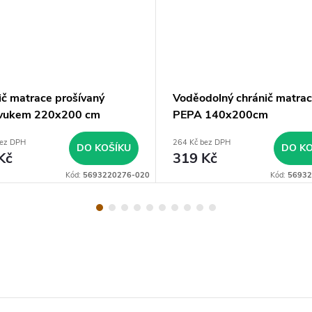
ič matrace prošívaný
Voděodolný chránič matra
zvukem 220x200 cm
PEPA 140x200cm
bez DPH
264 Kč bez DPH
DO KOŠÍKU
DO KO
Kč
319 Kč
Kód:
5693220276-020
Kód:
56932