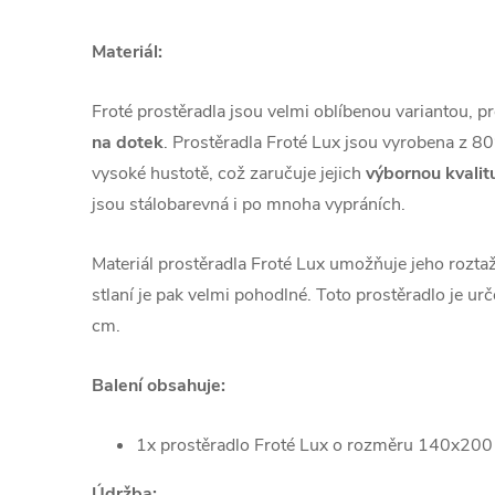
Materiál:
Froté prostěradla jsou velmi oblíbenou variantou, p
na dotek
. Prostěradla Froté Lux jsou vyrobena z 
vysoké hustotě, což zaručuje jejich
výbornou kvalit
jsou stálobarevná i po mnoha vypráních.
Materiál prostěradla Froté Lux umožňuje jeho rozta
stlaní je pak velmi pohodlné. Toto prostěradlo je u
cm.
Balení obsahuje:
1x prostěradlo Froté Lux o rozměru 140x20
Údržba: