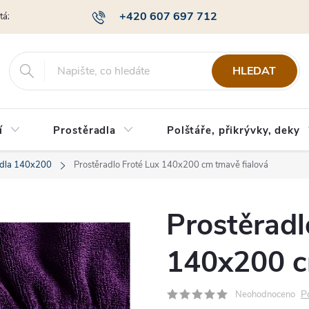
+420 607 697 712
otázky
Obchodní podmínky
Podmínky ochrany osobních údajů
HLEDAT
í
Prostěradla
Polštáře, přikrývky, deky
adla 140x200
Prostěradlo Froté Lux 140x200 cm tmavě fialová
Prostěradl
140x200 c
P
Neohodnoceno