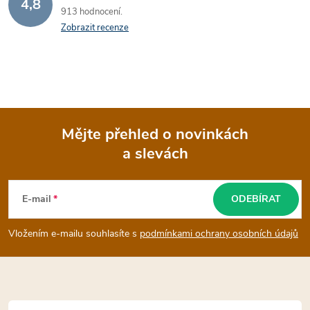
4,8
913 hodnocení
Zobrazit recenze
Mějte přehled o novinkách
a slevách
Z
á
E-mail
ODEBÍRAT
p
Vložením e-mailu souhlasíte s
podmínkami ochrany osobních údajů
a
t