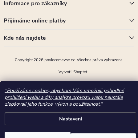
Informace pro zákazníky
Přijímáme online platby
Kde nás najdete
Copyright 2026
povlecemevse.cz
. Všechna práva vyhrazena.
Vytvořil Shoptet
"); ttq.page(); }(window, document, 'ttq'); ttq.track('ViewContent',
"
Používáme cookies, abychom Vám umožnili pohodlné
prohlížení webu a díky analýze provozu webu neustále
{"content_type":"product","quantity":1,"content_name":"Povlak na
zlepšovali jeho funkce, výkon a použitelnost.
"
pol\u0161t\u00e1\u0159ek ZOO kamar\u00e1di oran\u017eov\u00e1
40x60cm","content_id":19434,"content_category":"Povle\u010den\u00
Nastavení
\/ Povlaky na pol\u0161t\u00e1\u0159ky \/ 40x60
cm","currency":"CZK","value":57.020000000000003});