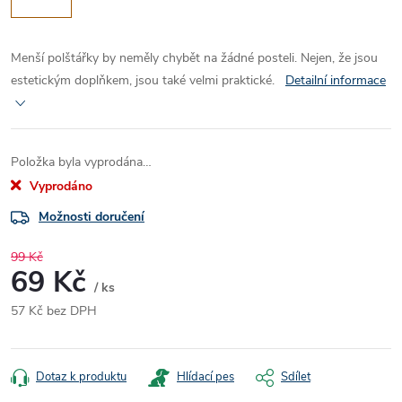
Menší polštářky by neměly chybět na žádné posteli. Nejen, že jsou
estetickým doplňkem, jsou také velmi praktické.
Detailní informace
Položka byla vyprodána…
Vyprodáno
Možnosti doručení
99 Kč
69 Kč
/ ks
57 Kč bez DPH
Měrná
cena:
Dotaz k produktu
Hlídací pes
Sdílet