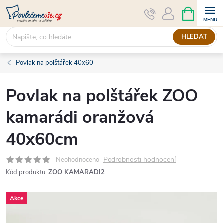
Přejít
NÁKUPNÍ
KOŠÍK
na
obsah
HLEDAT
Povlak na polštářek 40x60
Povlak na polštářek ZOO
kamarádi oranžová
40x60cm
Podrobnosti hodnocení
Neohodnoceno
Kód produktu:
ZOO KAMARADI2
Akce