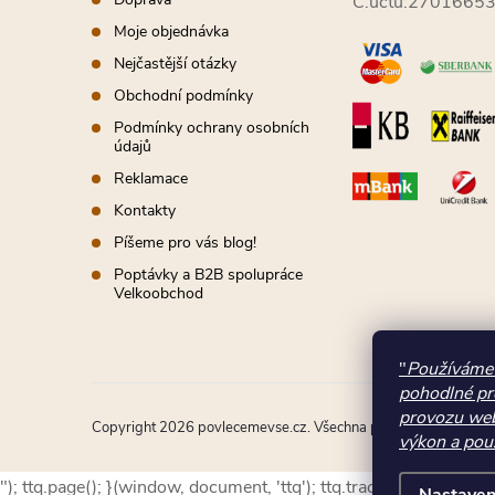
í
Č.účtu:2701665
Moje objednávka
Nejčastější otázky
Obchodní podmínky
Podmínky ochrany osobních
údajů
Reklamace
Kontakty
Píšeme pro vás blog!
Poptávky a B2B spolupráce
Velkoobchod
"
Používáme 
pohodlné pr
provozu web
Copyright 2026
povlecemevse.cz
. Všechna práva vyhrazena.
výkon a použ
"); ttq.page(); }(window, document, 'ttq'); ttq.track('ViewCon