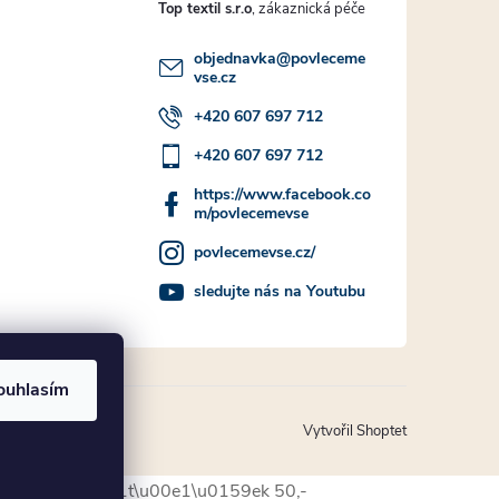
Top textil s.r.o
objednavka
@
povleceme
vse.cz
+420 607 697 712
+420 607 697 712
https://www.facebook.co
m/povlecemevse
povlecemevse.cz/
sledujte nás na Youtubu
ouhlasím
Vytvořil Shoptet
Povlak na pol\u0161t\u00e1\u0159ek 50,-