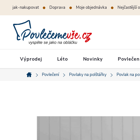
Přejít
jak-nakupovat
Doprava
Moje objednávka
Nejčastější 
na
obsah
Výprodej
Léto
Novinky
Povlečen
Povlečení
Povlaky na polštářky
Povlak na po
Domů