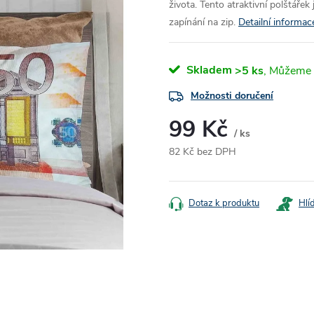
života. Tento atraktivní polštářek
zapínání na zip.
Detailní informac
Skladem
>5 ks
Možnosti doručení
99 Kč
/ ks
82 Kč bez DPH
Měrná
cena:
Dotaz k produktu
Hlí