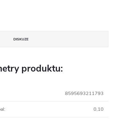
DISKUZE
etry produktu:
8595693211793
al
:
0,10