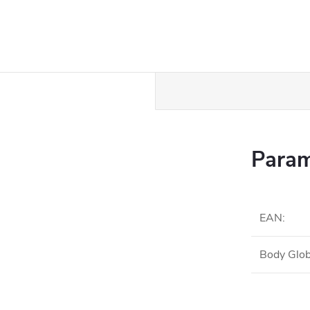
Param
EAN
:
Body Glob