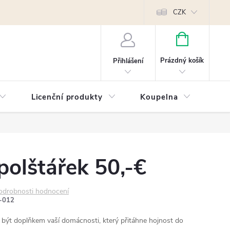
Reklamace
Kontakty
Píšeme pro vás blog!
Poptávky a B2B sp
CZK
NÁKUPNÍ
KOŠÍK
Prázdný košík
Přihlášení
Licenční produkty
Koupelna
Náb
polštářek 50,-€
odrobnosti hodnocení
-012
být doplňkem vaší domácnosti, který přitáhne hojnost do