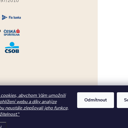
397/2010
cookies, abychom Vám umožnili
Odmítnout
S
ohlížení webu a díky analýze
u neustále zlepšovali jeho funkce,
itelnost.
"
tent', {"content_type":"product","quantity":1,"content_name":"