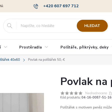
+420 607 697 712
otázky
Obchodní podmínky
Podmínky ochrany osobních údajů
HLEDAT
í
Prostěradla
Polštáře, přikrývky, deky
lštářek 40x60
Povlak na polštářek 50,-€
Povlak na 
P
Neohodnoceno
Kód produktu:
04-16-0087-51-16
Polštářek s motivem peněz může 