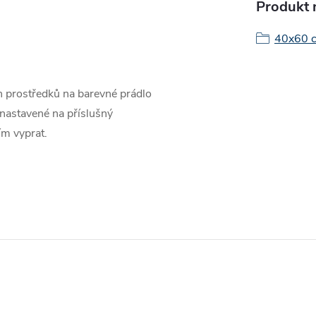
Produkt n
40x60 
h prostředků na barevné prádlo
e nastavené na příslušný
ím vyprat.