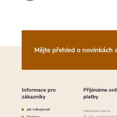
Z
Mějte přehled o novinkách
á
p
a
Informace pro
Přijímáme onl
zákazníky
platby
t
jak-nakupovat
Platba předem zdarma.
Doprava