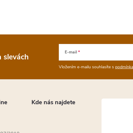
E-mail
a slevách
Vložením e-mailu souhlasíte s
podmínka
ine
Kde nás najdete