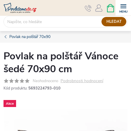
Přejít
NÁKUPNÍ
KOŠÍK
na
obsah
HLEDAT
Povlak na polštář 70x90
Povlak na polštář Vánoce
šedé 70x90 cm
Podrobnosti hodnocení
Neohodnoceno
Kód produktu:
5693224793-010
Akce