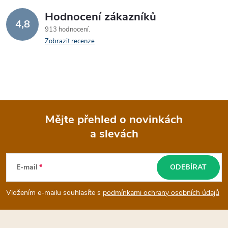
Hodnocení zákazníků
4,8
913 hodnocení
Zobrazit recenze
Mějte přehled o novinkách
a slevách
Z
á
E-mail
ODEBÍRAT
p
Vložením e-mailu souhlasíte s
podmínkami ochrany osobních údajů
a