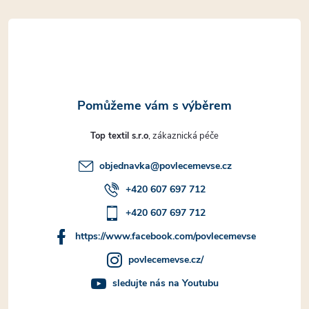
t
í
Top textil s.r.o
objednavka
@
povlecemevse.cz
+420 607 697 712
+420 607 697 712
https://www.facebook.com/povlecemevse
povlecemevse.cz/
sledujte nás na Youtubu