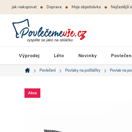
Přejít
jak-nakupovat
Doprava
Moje objednávka
Nejčastější 
na
obsah
Výprodej
Léto
Novinky
Povlečen
Povlečení
Povlaky na polštářky
Povlak na po
Domů
Akce