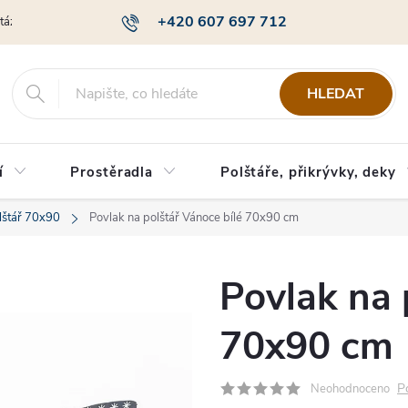
+420 607 697 712
otázky
Obchodní podmínky
Podmínky ochrany osobních údajů
HLEDAT
í
Prostěradla
Polštáře, přikrývky, deky
lštář 70x90
Povlak na polštář Vánoce bílé 70x90 cm
Povlak na 
70x90 cm
P
Neohodnoceno