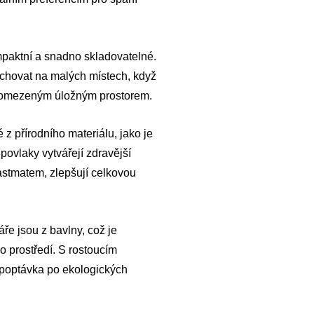
paktní a snadno skladovatelné.
 uchovat na malých místech, když
 s omezeným úložným prostorem.
z přírodního materiálu, jako je
 povlaky vytvářejí zdravější
astmatem, zlepšují celkovou
ře jsou z bavlny, což je
ho prostředí. S rostoucím
i poptávka po ekologických