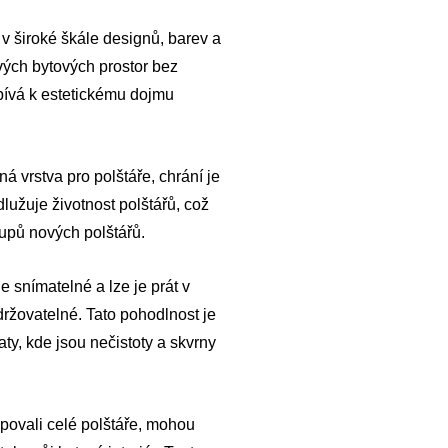
 v široké škále designů, barev a
vých bytových prostor bez
spívá k estetickému dojmu
á vrstva pro polštáře, chrání je
lužuje životnost polštářů, což
kupů nových polštářů.
 snímatelné a lze je prát v
držovatelné. Tato pohodlnost je
y, kde jsou nečistoty a skvrny
upovali celé polštáře, mohou