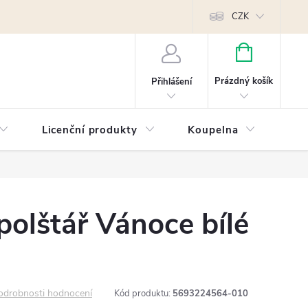
Reklamace
Kontakty
Píšeme pro vás blog!
Poptávky a B2B sp
CZK
NÁKUPNÍ
KOŠÍK
Prázdný košík
Přihlášení
Licenční produkty
Koupelna
Náb
polštář Vánoce bílé
odrobnosti hodnocení
Kód produktu:
5693224564-010