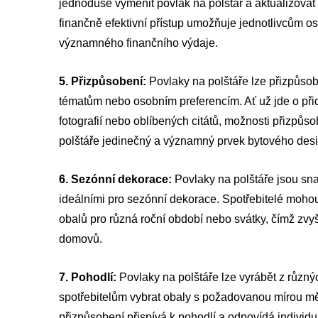
jednoduše vyměnit povlak na polštář a aktualizovat t
finančně efektivní přístup umožňuje jednotlivcům os
významného finančního výdaje.
5. Přizpůsobení:
Povlaky na polštáře lze přizpůsob
tématům nebo osobním preferencím. Ať už jde o př
fotografií nebo oblíbených citátů, možnosti přizpůso
polštáře jedinečný a významný prvek bytového des
6. Sezónní dekorace:
Povlaky na polštáře jsou sna
ideálními pro sezónní dekorace. Spotřebitelé moho
obalů pro různá roční období nebo svátky, čímž zvy
domovů.
7. Pohodlí:
Povlaky na polštáře lze vyrábět z různ
spotřebitelům vybrat obaly s požadovanou mírou mě
přizpůsobení přispívá k pohodlí a odpovídá individ