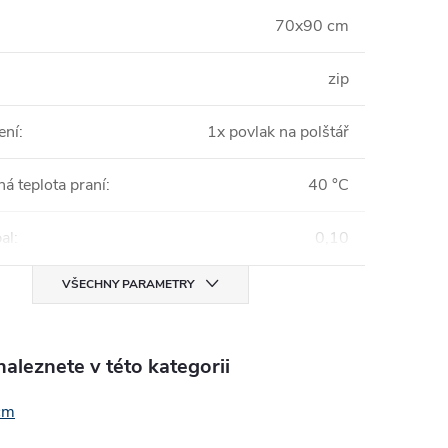
70x90 cm
zip
ení
:
1x povlak na polštář
á teplota praní
:
40 °C
al
:
0,10
VŠECHNY PARAMETRY
aleznete v této kategorii
cm