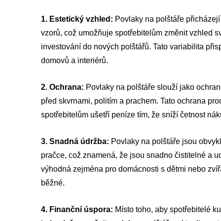
1. Estetický vzhled:
Povlaky na polštáře přicházejí
vzorů, což umožňuje spotřebitelům změnit vzhled s
investování do nových polštářů. Tato variabilita při
domovů a interiérů.
2. Ochrana:
Povlaky na polštáře slouží jako ochrann
před skvrnami, politím a prachem. Tato ochrana prod
spotřebitelům ušetří peníze tím, že sníží četnost ná
3. Snadná údržba:
Povlaky na polštáře jsou obvykle
pračce, což znamená, že jsou snadno čistitelné a u
výhodná zejména pro domácnosti s dětmi nebo zvířat
běžné.
4. Finanční úspora:
Místo toho, aby spotřebitelé k