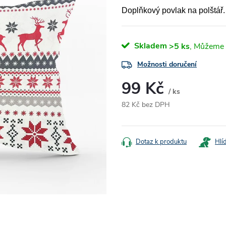
Doplňkový povlak na polštář.
Skladem
>5 ks
Možnosti doručení
99 Kč
/ ks
82 Kč bez DPH
Měrná
cena:
Dotaz k produktu
Hlí