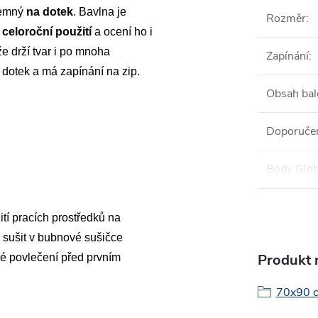
jemný
na dotek
. Bavlna je
Rozměr
:
o
celoroční použití
a ocení ho i
že drží tvar i po mnoha
Zapínání
:
 dotek a má zapínání na zip.
Obsah bal
Doporučen
Body Glob
tí pracích prostředků na
j sušit v bubnové sušičce
Produkt n
é povlečení před prvním
70x90 