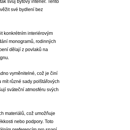
ak svůj bytový interiér. Tento
věžit své bydlení bez
it konkrétním interiérovým
idání monogramů, rodinných
bení dělají z povlaků na
ignu.
dno vyměnitelné, což je činí
u mít různé sady polštářových
šují sváteční atmosféru svých
ých materiálů, což umožňuje
kkosti nebo podpory. Toto
uálním preferencím pro spaní