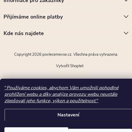
Informace pro zákazníky
Přijímáme online platby
Kde nás najdete
Copyright 2026
povlecemevse.cz
. Všechna práva vyhrazena.
Vytvořil Shoptet
"); ttq.page(); }(window, document, 'ttq'); ttq.track('ViewContent',
"
Používáme cookies, abychom Vám umožnili pohodlné
{"content_type":"product","quantity":1,"content_name":"Polstrovan\u0
prohlížení webu a díky analýze provozu webu neustále
\u017eidle 4843
zlepšovali jeho funkce, výkon a použitelnost.
"
dub","content_id":26312,"content_category":"N\u00e1bytek \/ Pokoj a
j\u00eddelna \/ J\u00eddeln\u00ed
Nastavení
\u017eidle","currency":"CZK","value":1652.0699999999999});