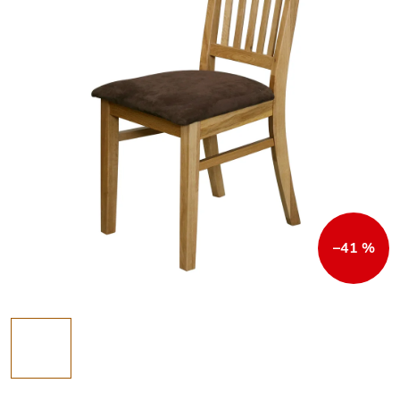
–41 %