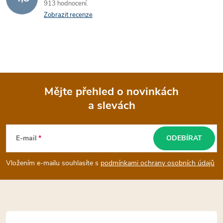
913 hodnocení
Zobrazit recenze
Mějte přehled o novinkách
a slevách
Z
á
E-mail
ODEBÍRAT
p
Vložením e-mailu souhlasíte s
podmínkami ochrany osobních údajů
a
t