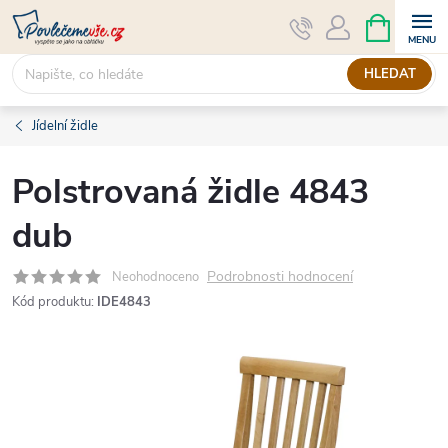
Přejít
NÁKUPNÍ
KOŠÍK
na
obsah
HLEDAT
Jídelní židle
Polstrovaná židle 4843
dub
Podrobnosti hodnocení
Neohodnoceno
Kód produktu:
IDE4843