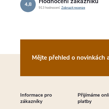
Hodnocení zákazníků
4,8
913 hodnocení
Zobrazit recenze
Z
Mějte přehled o novinkách
á
p
a
Informace pro
Přijímáme onl
zákazníky
platby
t