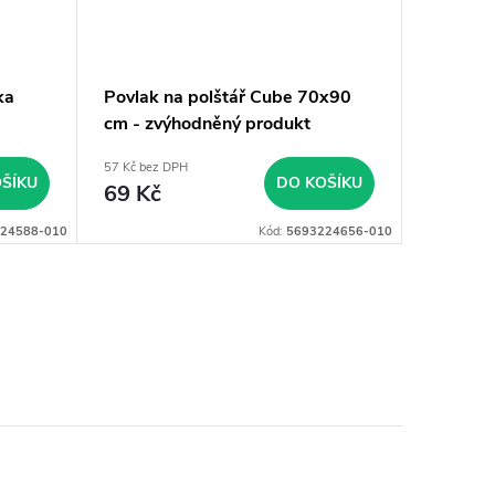
ka
Povlak na polštář Cube 70x90
Povlak n
cm - zvýhodněný produkt
70x90 
57 Kč bez DPH
82 Kč bez 
ŠÍKU
DO KOŠÍKU
69 Kč
99 Kč
24588-010
Kód:
5693224656-010