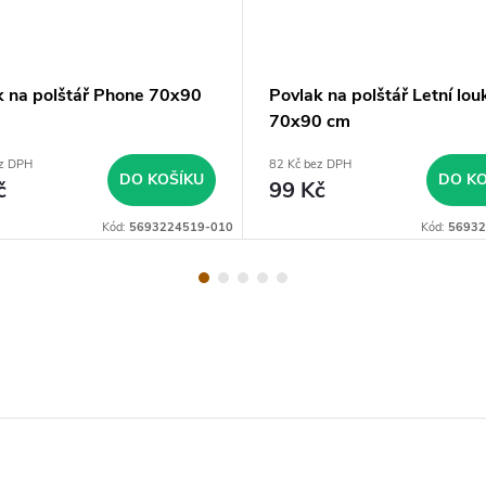
k na polštář Phone 70x90
Povlak na polštář Letní lou
70x90 cm
ez DPH
82 Kč bez DPH
DO KOŠÍKU
DO KO
č
99 Kč
Kód:
5693224519-010
Kód:
56932