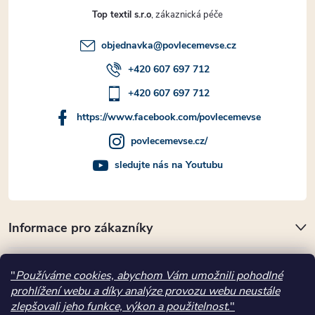
Top textil s.r.o
objednavka
@
povlecemevse.cz
+420 607 697 712
+420 607 697 712
https://www.facebook.com/povlecemevse
povlecemevse.cz/
sledujte nás na Youtubu
Informace pro zákazníky
Přijímáme online platby
"
Používáme cookies, abychom Vám umožnili pohodlné
prohlížení webu a díky analýze provozu webu neustále
Kde nás najdete
zlepšovali jeho funkce, výkon a použitelnost.
"