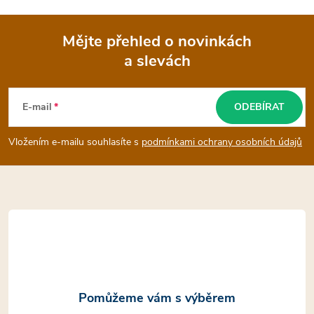
Mějte přehled o novinkách
a slevách
Z
á
E-mail
ODEBÍRAT
p
Vložením e-mailu souhlasíte s
podmínkami ochrany osobních údajů
a
t
í