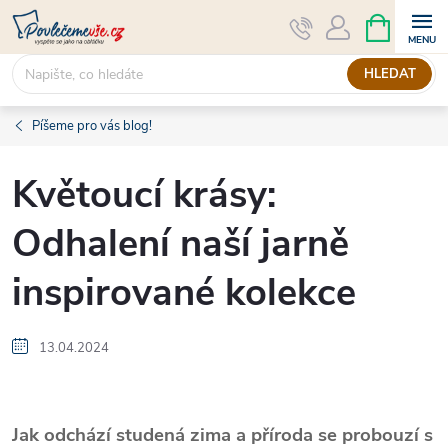
Přejít
NÁKUPNÍ
KOŠÍK
na
obsah
HLEDAT
Píšeme pro vás blog!
Květoucí krásy:
Odhalení naší jarně
inspirované kolekce
13.04.2024
Jak odchází studená zima a příroda se probouzí s