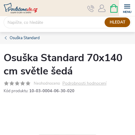
Přejít
NÁKUPNÍ
KOŠÍK
na
obsah
HLEDAT
Osuška Standard
Osuška Standard 70x140
cm světle šedá
Podrobnosti hodnocení
Neohodnoceno
Kód produktu:
10-03-0004-06-30-020