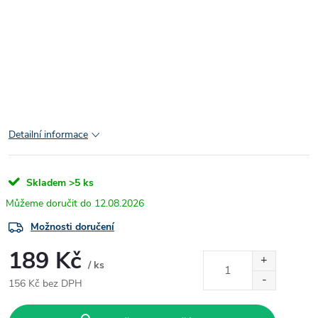
Vhodné pro výšivku
:
Ano
Body Global
:
0,20
Detailní informace
Skladem
>5 ks
12.08.2026
Možnosti doručení
189 Kč
/ ks
156 Kč bez DPH
Měrná
cena: