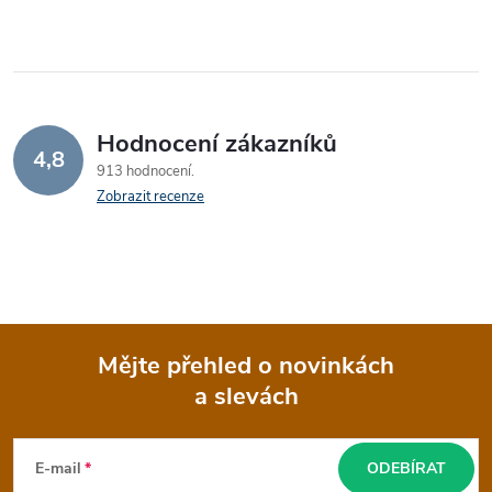
Hodnocení zákazníků
4,8
913 hodnocení
Zobrazit recenze
Mějte přehled o novinkách
a slevách
Z
á
E-mail
ODEBÍRAT