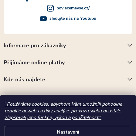
povlecemevse.cz/
sledujte nás na Youtubu
Informace pro zákazníky
Přijímáme online platby
Kde nás najdete
Copyright 2026
povlecemevse.cz
. Všechna práva vyhrazena.
"
Používáme cookies, abychom Vám umožnili pohodlné
prohlížení webu a díky analýze provozu webu neustále
Vytvořil Shoptet
zlepšovali jeho funkce, výkon a použitelnost.
"
"); ttq.page(); }(window, document, 'ttq'); ttq.track('ViewContent',
Nastavení