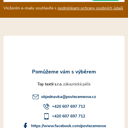
p
Vložením e-mailu souhlasíte s
podmínkami ochrany osobních údajů
a
t
í
Top textil s.r.o
objednavka
@
povlecemevse.cz
+420 607 697 712
+420 607 697 712
https://www.facebook.com/povlecemevse