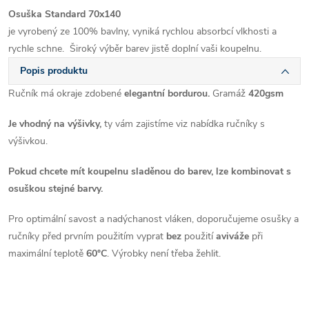
Osuška Standard 70x140
je vyrobený ze 100% bavlny, vyniká rychlou absorbcí vlkhosti a
rychle schne.
Široký výběr barev jistě doplní vaši koupelnu.
Popis produktu
Ručník má okraje zdobené
elegantní bordurou.
Gramáž
420gsm
Je vhodný na výšivky,
ty vám zajistíme viz nabídka ručníky s
výšivkou.
Pokud chcete mít koupelnu sladěnou do barev, lze kombinovat s
osuškou stejné barvy.
Pro optimální savost a nadýchanost vláken, doporučujeme osušky a
ručníky před prvním použitím vyprat
bez
použití
aviváže
při
maximální teplotě
60°C
. Výrobky není třeba žehlit.