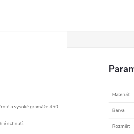
Param
Materiál
:
froté a vysoké gramáže 450
Barva
:
hlé schnutí.
Rozměr
: