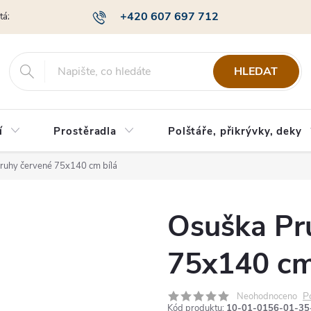
+420 607 697 712
otázky
Obchodní podmínky
Podmínky ochrany osobních údajů
HLEDAT
í
Prostěradla
Polštáře, přikrývky, deky
ruhy červené 75x140 cm bílá
Osuška Pr
75x140 cm
P
Neohodnoceno
Kód produktu:
10-01-0156-01-35