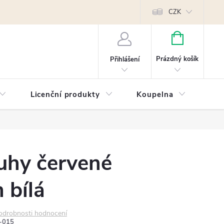
Reklamace
Kontakty
Píšeme pro vás blog!
Poptávky a B2B sp
CZK
NÁKUPNÍ
KOŠÍK
Prázdný košík
Přihlášení
Licenční produkty
Koupelna
Náb
uhy červené
 bílá
odrobnosti hodnocení
-015