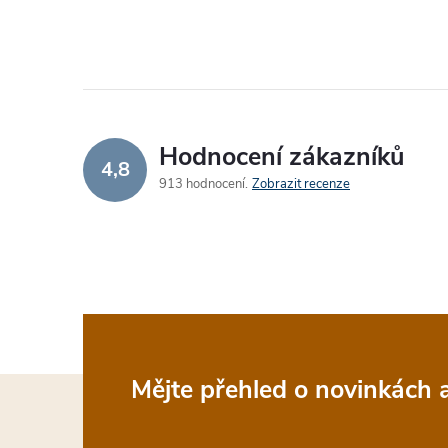
Hodnocení zákazníků
4,8
913 hodnocení
Zobrazit recenze
Z
Mějte přehled o novinkách
á