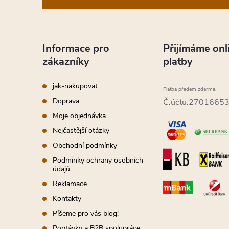
p
a
Informace pro
Přijímáme onl
zákazníky
platby
t
jak-nakupovat
Platba předem zdarma.
í
Doprava
Č.účtu:2701665
Moje objednávka
Nejčastější otázky
Obchodní podmínky
Podmínky ochrany osobních
údajů
Reklamace
Kontakty
Píšeme pro vás blog!
Poptávky a B2B spolupráce