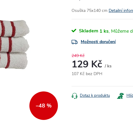
Osuška 75x140 cm
Detailní info
Skladem
1 ks
Možnosti doručení
249 Kč
129 Kč
/ ks
107 Kč bez DPH
Měrná
cena:
Dotaz k produktu
Hlí
–48 %