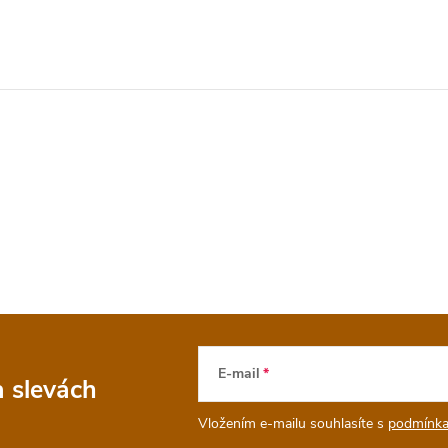
E-mail
a slevách
Vložením e-mailu souhlasíte s
podmínka