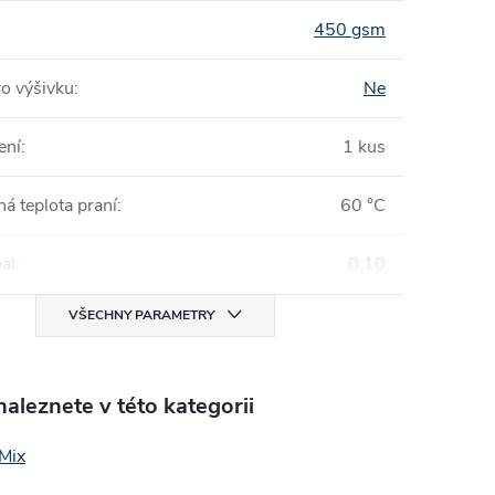
450 gsm
o výšivku
:
Ne
ení
:
1 kus
á teplota praní
:
60 °C
al
:
0,10
VŠECHNY PARAMETRY
aleznete v této kategorii
Mix