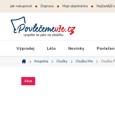
Přejít
jak-nakupovat
Doprava
Moje objednávka
Nejčastější 
na
obsah
Výprodej
Léto
Novinky
Povlečen
Koupelna
Osušky
Osuška Mix
Osuška P
Domů
Akce