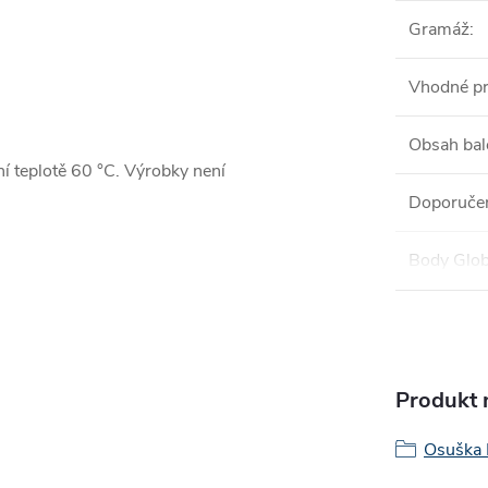
Gramáž
:
Vhodné pr
Obsah bal
í teplotě 60 °C. Výrobky není
Doporučen
Body Glob
Produkt n
Osuška 