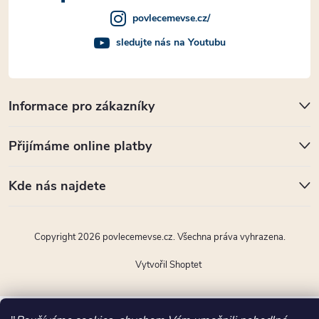
povlecemevse.cz/
sledujte nás na Youtubu
Informace pro zákazníky
Přijímáme online platby
Kde nás najdete
Copyright 2026
povlecemevse.cz
. Všechna práva vyhrazena.
Vytvořil Shoptet
"); ttq.page(); }(window, document, 'ttq'); ttq.track('ViewContent',