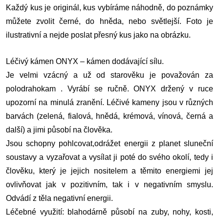
Každý kus je originál, kus vybíráme náhodně, do poznámky
můžete zvolit černé, do hněda, nebo světlejší. Foto je
ilustrativní a nejde poslat přesný kus jako na obrázku.
Léčivý kámen ONYX – kámen dodávající sílu.
Je velmi vzácný a už od starověku je považován za
polodrahokam . Vyrábí se ručně. ONYX držený v ruce
upozorní na minulá zranění. Léčivé kameny jsou v různých
barvách (zelená, fialová, hnědá, krémová, vínová, černá a
další) a jimi působí na člověka.
Jsou schopny pohlcovat,odrážet energii z planet sluneční
soustavy a vyzařovat a vysílat ji poté do svého okolí, tedy i
člověku, který je jejich nositelem a těmito energiemi jej
ovlivňovat jak v pozitivním, tak i v negativním smyslu.
Odvádí z těla negativní energii.
Léčebné využití: blahodárně působí na zuby, nohy, kosti,