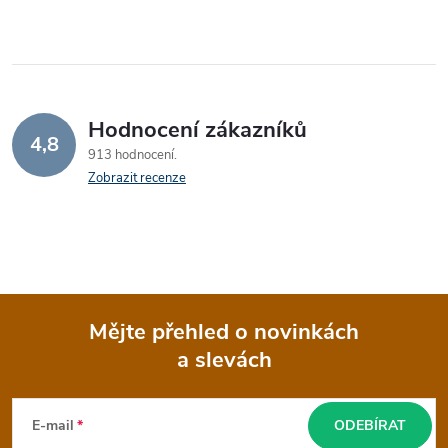
Hodnocení zákazníků
4,8
913 hodnocení
Zobrazit recenze
Mějte přehled o novinkách
a slevách
Z
á
E-mail
ODEBÍRAT