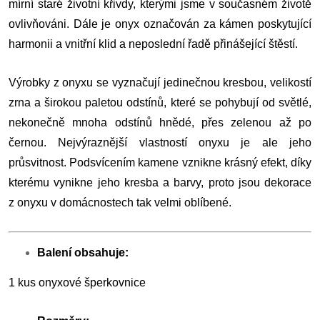
mírní staré životní křivdy, kterými jsme v současném životě
ovlivňováni. Dále je onyx označován za kámen poskytující
harmonii a vnitřní klid a neposlední řadě přinášející štěstí.
Výrobky z onyxu se vyznačují jedinečnou kresbou, velikostí
zrna a širokou paletou odstínů, které se pohybují od světlé,
nekonečně mnoha odstínů hnědé, přes zelenou až po
černou. Nejvýraznější vlastností onyxu je ale jeho
průsvitnost. Podsvícením kamene vznikne krásný efekt, díky
kterému vynikne jeho kresba a barvy, proto jsou dekorace
z onyxu v domácnostech tak velmi oblíbené.
Balení obsahuje:
1 kus onyxové šperkovnice