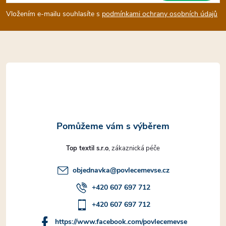
p
Vložením e-mailu souhlasíte s
podmínkami ochrany osobních údajů
a
t
í
Top textil s.r.o
objednavka
@
povlecemevse.cz
+420 607 697 712
+420 607 697 712
https://www.facebook.com/povlecemevse