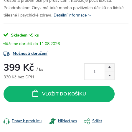
kresbě a průsvitnosti při prosvícení, navozuje pocit luxusu.
Polodrahokam Onyx má také mnoho pozitivních účinků na lidské
Detailní informace
tělesné i psychické zdraví.
Skladem
>5 ks
11.08.2026
Možnosti doručení
399 Kč
/ ks
330 Kč bez DPH
Měrná
cena:
VLOŽIT DO KOŠÍKU
Dotaz k produktu
Hlídací pes
Sdílet