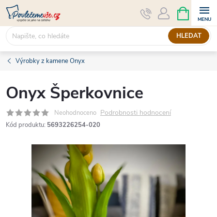
Přejít
NÁKUPNÍ
KOŠÍK
na
obsah
HLEDAT
Výrobky z kamene Onyx
Onyx Šperkovnice
Podrobnosti hodnocení
Neohodnoceno
Kód produktu:
5693226254-020