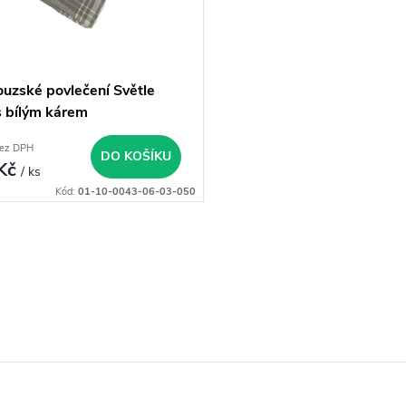
ouzské povlečení Světle
s bílým kárem
bez DPH
DO KOŠÍKU
 Kč
/ ks
Kód:
01-10-0043-06-03-050