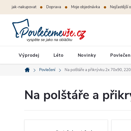
Přejít
jak-nakupovat
Doprava
Moje objednávka
Nejčastější 
na
obsah
Výprodej
Léto
Novinky
Povlečen
Povlečení
Na polštáře a přikrývku 2x 70x90, 22
Domů
Na polštáře a při