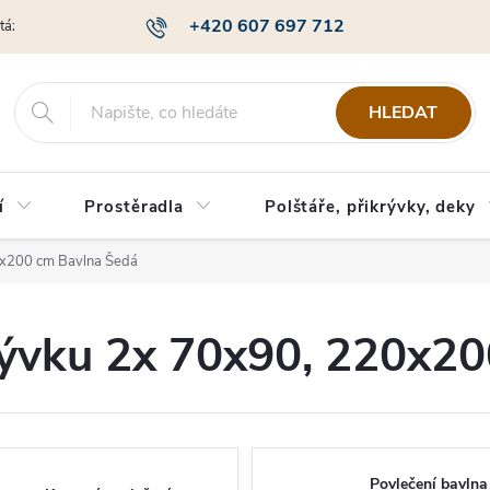
+420 607 697 712
otázky
Obchodní podmínky
Podmínky ochrany osobních údajů
HLEDAT
í
Prostěradla
Polštáře, přikrývky, deky
0x200 cm Bavlna Šedá
krývku 2x 70x90, 220x2
Povlečení bavlna