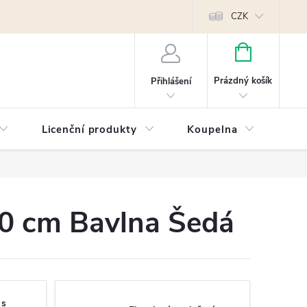
Reklamace
Kontakty
Píšeme pro vás blog!
Poptávky a B2B sp
CZK
NÁKUPNÍ
KOŠÍK
Prázdný košík
Přihlášení
Licenční produkty
Koupelna
Náb
00 cm Bavlna Šedá
 s