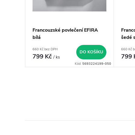
d
p
u
r
Francouzské povlečení EFIRA
Franc
k
o
bílá
šedé 
t
660 Kč bez DPH
660 Kč 
d
DO KOŠÍKU
799 Kč
799
/ ks
ů
Kód:
5693224199-050
u
k
O
t
v
l
ů
á