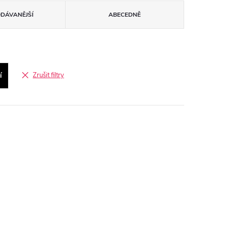
ODÁVANĚJŠÍ
ABECEDNĚ
í
Zrušit filtry