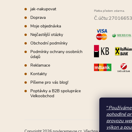
p
t
i
jak-nakupovat
Platba předem zdarma.
í
Doprava
Č.účtu:2701665
s
Moje objednávka
u
Nejčastější otázky
Obchodní podmínky
Podmínky ochrany osobních
údajů
Reklamace
Kontakty
Píšeme pro vás blog!
Poptávky a B2B spolupráce
Velkoobchod
"
Používáme 
pohodlné pr
provozu web
výkon a použ
Copyright 2026
povlecemevse.cz
. Všechna práva vyhrazena.