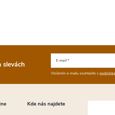
E-mail
a slevách
Vložením e-mailu souhlasíte s
podmínka
ine
Kde nás najdete