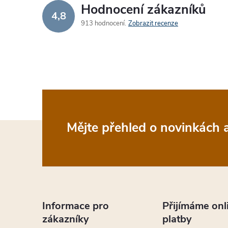
d
Hodnocení zákazníků
4,8
a
913 hodnocení
Zobrazit recenze
c
í
p
r
v
Z
Mějte přehled o novinkách
k
á
y
p
v
a
ý
Informace pro
Přijímáme onl
zákazníky
platby