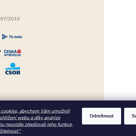
397/2010
cookies, abychom Vám umožnili
Odmítnout
S
ohlížení webu a díky analýze
u neustále zlepšovali jeho funkce,
itelnost.
"