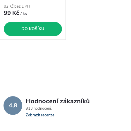
o
82 Kč bez DPH
o
99 Kč
/ ks
d
d
DO KOŠÍKU
u
u
k
k
O
t
v
t
ů
l
ů
á
Hodnocení zákazníků
d
4,8
913 hodnocení
a
Zobrazit recenze
c