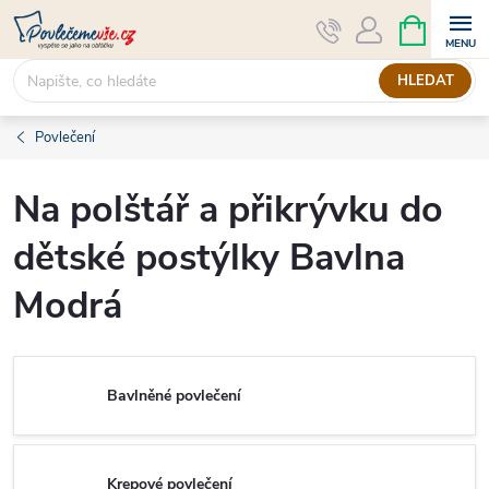
Přejít
NÁKUPNÍ
KOŠÍK
na
obsah
HLEDAT
Povlečení
Na polštář a přikrývku do
dětské postýlky Bavlna
Modrá
Bavlněné povlečení
Krepové povlečení