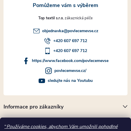
u
Top textil s.r.o
objednavka
@
povlecemevse.cz
+420 607 697 712
+420 607 697 712
https://www.facebook.com/povlecemevse
povlecemevse.cz/
sledujte nás na Youtubu
Informace pro zákazníky
Přijímáme online platby
"
Používáme cookies, abychom Vám umožnili pohodlné