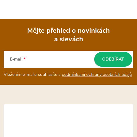
í
p
Mějte přehled o novinkách
r
a slevách
Z
v
k
á
E-mail
ODEBÍRAT
y
p
Vložením e-mailu souhlasíte s
podmínkami ochrany osobních údajů
v
a
ý
t
p
i
í
s