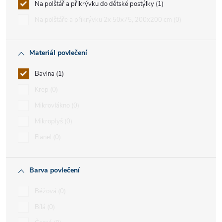
Na polštář a přikrývku do dětské postýlky
1
Na polštáře a přikrývku 2x 50x75, 200x200 cm
0
Materiál povlečení
Bavlna
1
Krep
0
Mikrovlákno
0
Mikroplyš
0
Flanel
0
Barva povlečení
Béžová
0
Bílá
0