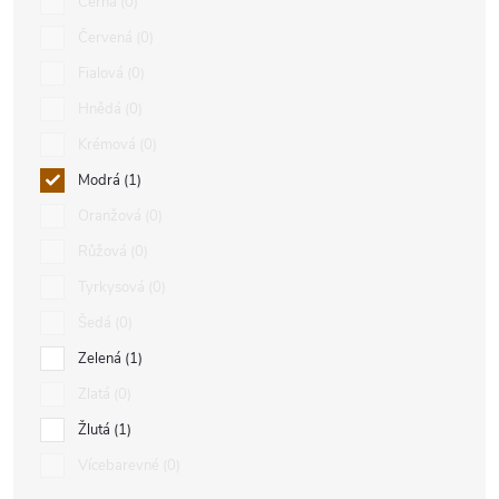
Černá
0
Červená
0
Fialová
0
Hnědá
0
Krémová
0
Modrá
1
Oranžová
0
Růžová
0
Tyrkysová
0
Šedá
0
Zelená
1
Zlatá
0
Žlutá
1
Vícebarevné
0