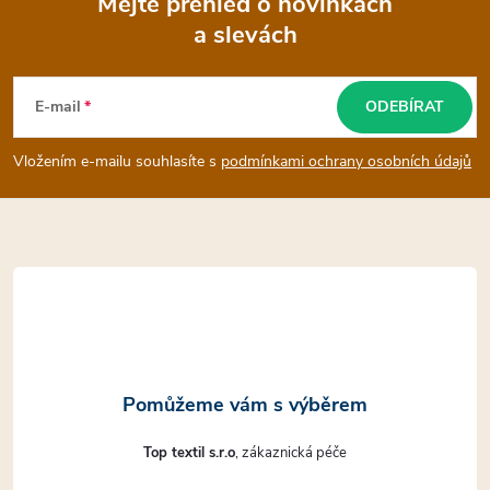
Mějte přehled o novinkách
r
a slevách
Z
v
k
á
E-mail
ODEBÍRAT
y
p
Vložením e-mailu souhlasíte s
podmínkami ochrany osobních údajů
v
a
ý
t
p
i
í
s
u
Top textil s.r.o