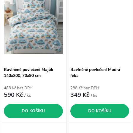
k
t
t
ů
ů
Bavlněné povlečení Maják
Bavlněné povlečení Modrá
140x200, 70x90 cm
řeka
488 Kč bez DPH
288 Kč bez DPH
590 Kč
349 Kč
/ ks
/ ks
DO KOŠÍKU
DO KOŠÍKU