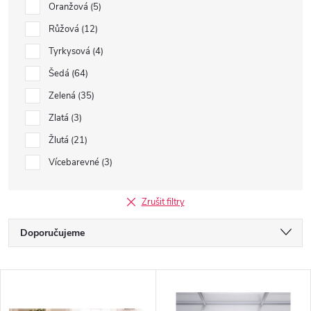
Oranžová
5
Růžová
12
Tyrkysová
4
Šedá
64
Zelená
35
Zlatá
3
Žlutá
21
Vícebarevné
3
Zrušit filtry
Ř
Doporučujeme
a
Nejlevnější
V
Nejdražší
z