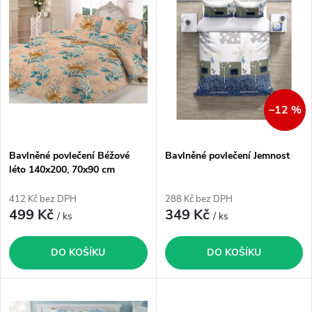
ý
Nejprodávanější
e
p
Abecedně
n
i
í
s
–12 %
p
p
Bavlněné povlečení Béžové
Bavlněné povlečení Jemnost
r
léto 140x200, 70x90 cm
r
o
412 Kč bez DPH
288 Kč bez DPH
o
499 Kč
349 Kč
/ ks
/ ks
d
d
DO KOŠÍKU
DO KOŠÍKU
u
u
k