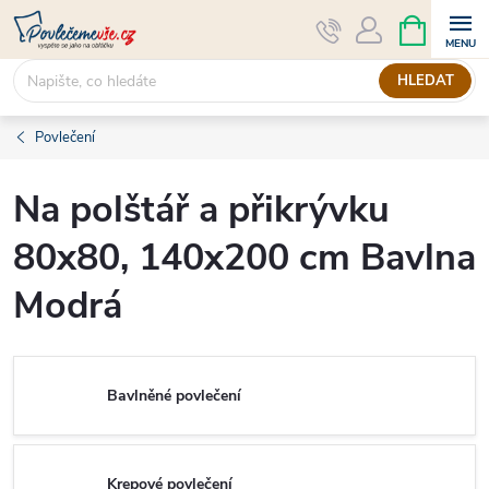
Přejít
NÁKUPNÍ
KOŠÍK
na
obsah
HLEDAT
Povlečení
Na polštář a přikrývku
80x80, 140x200 cm Bavlna
Modrá
Bavlněné povlečení
Krepové povlečení