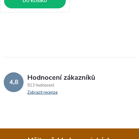
DO KOŠÍKU
O
v
l
á
Hodnocení zákazníků
d
4,8
913 hodnocení
a
Zobrazit recenze
c
í
p