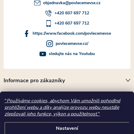
objednavka
@
povlecemevse.cz
+420 607 697 712
+420 607 697 712
https://www.facebook.com/povlecemevse
povlecemevse.cz/
sledujte nás na Youtubu
Informace pro zákazníky
Přijímáme online platby
"
Používáme cookies, abychom Vám umožnili pohodlné
prohlížení webu a díky analýze provozu webu neustále
Kde nás najdete
zlepšovali jeho funkce, výkon a použitelnost.
"
Nastavení