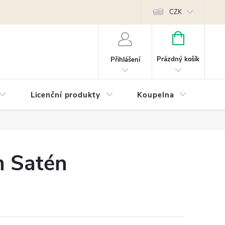
Reklamace
Kontakty
Píšeme pro vás blog!
Poptávky a B2B sp
CZK
NÁKUPNÍ
KOŠÍK
Prázdný košík
Přihlášení
Licenční produkty
Koupelna
Náb
m Satén