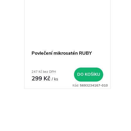
Povlečení mikrosatén RUBY
247 Kč bez DPH
DO KOŠÍKU
299 Kč
/ ks
Kód:
5693234167-010
O
v