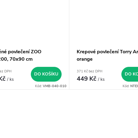
ěné povlečení ZOO
Krepové povlečení Torry Ar
00, 70x90 cm
orange
bez DPH
371 Kč bez DPH
DO KOŠÍKU
DO K
 Kč
449 Kč
/ ks
/ ks
Kód:
VMB-040-010
Kód:
NTE