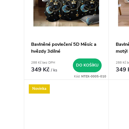
o
s
d
p
u
r
Bavlněné povlečení 5D Měsíc a
Bavln
k
o
hvězdy 3dílné
motýl 
t
288 Kč bez DPH
288 Kč 
d
DO KOŠÍKU
349 Kč
349
/ ks
ů
Kód:
NTEX-0005-010
u
Novinka
k
t
ů