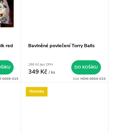
lk red
Bavlněné povlečení Torry Balls
288 Kč bez DPH
OŠÍKU
DO KOŠÍKU
349 Kč
/ ks
-0009-015
Kód:
HOM-0004-015
Novinka