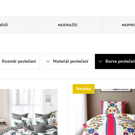
ĚJŠÍ
NEJDRAŽŠÍ
NEJPR
Rozměr povlečení
Materiál povlečení
Barva povlečen
Novinka