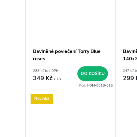
Bavlněné povlečení Torry Blue
Bavln
roses
140x2
288 Kč bez DPH
247 Kč 
DO KOŠÍKU
349 Kč
299
/ ks
Kód:
HOM-0018-015
Novinka