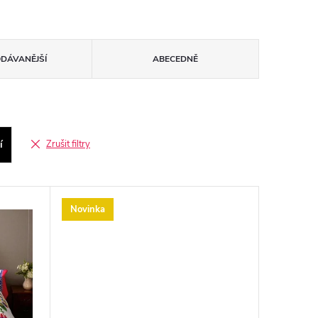
ODÁVANĚJŠÍ
ABECEDNĚ
í
Zrušit filtry
Novinka