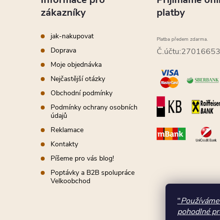
a
v
zákazníky
platby
ý
t
p
jak-nakupovat
Platba předem zdarma.
í
Doprava
Č.účtu:2701665
i
Moje objednávka
s
Nejčastější otázky
Obchodní podmínky
u
Podmínky ochrany osobních
údajů
Reklamace
Kontakty
Píšeme pro vás blog!
Poptávky a B2B spolupráce
Velkoobchod
"
Používáme 
pohodlné pr