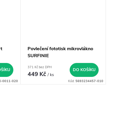
t
Povlečení fototisk mikrovlákno
SURFINIE
371 Kč bez DPH
OŠÍKU
DO KOŠÍKU
449 Kč
/ ks
X-0011-020
Kód:
5693234457-010