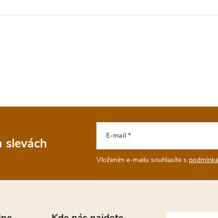
E-mail
a slevách
Vložením e-mailu souhlasíte s
podmínka
ine
Kde nás najdete