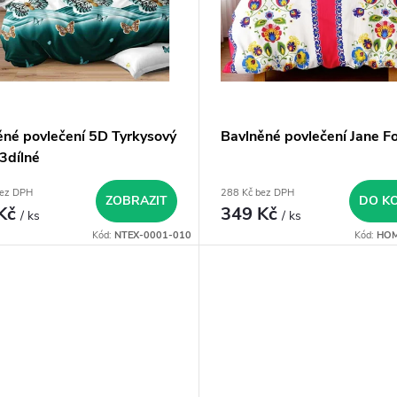
ěné povlečení 5D Tyrkysový
Bavlněné povlečení Jane Fo
3dílné
bez DPH
288 Kč bez DPH
ZOBRAZIT
DO K
 Kč
349 Kč
/ ks
/ ks
Kód:
NTEX-0001-010
Kód:
HOM