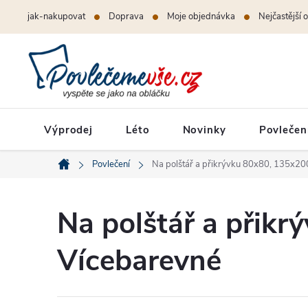
Přejít
jak-nakupovat
Doprava
Moje objednávka
Nejčastější 
na
obsah
Výprodej
Léto
Novinky
Povlečen
Povlečení
Na polštář a přikrývku 80x80, 135x20
Domů
Na polštář a přik
Vícebarevné