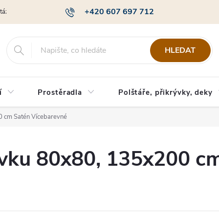
+420 607 697 712
otázky
Obchodní podmínky
Podmínky ochrany osobních údajů
HLEDAT
í
Prostěradla
Polštáře, přikrývky, deky
0 cm Satén Vícebarevné
rývku 80x80, 135x200 c